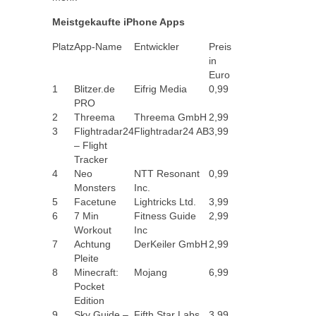
Meistgekaufte iPhone Apps
Platz
App-Name
Entwickler
Preis
in
Euro
1
Blitzer.de
Eifrig Media
0,99
PRO
2
Threema
Threema GmbH
2,99
3
Flightradar24
Flightradar24 AB
3,99
– Flight
Tracker
4
Neo
NTT Resonant
0,99
Monsters
Inc.
5
Facetune
Lightricks Ltd.
3,99
6
7 Min
Fitness Guide
2,99
Workout
Inc
7
Achtung
DerKeiler GmbH
2,99
Pleite
8
Minecraft:
Mojang
6,99
Pocket
Edition
9
Sky Guide –
Fifth Star Labs
3,99