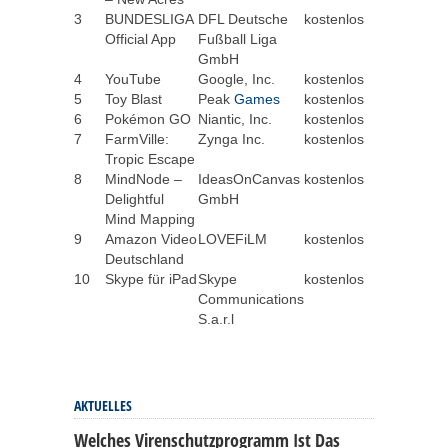
3
BUNDESLIGA
DFL Deutsche
kostenlos
Official App
Fußball Liga
GmbH
4
YouTube
Google, Inc.
kostenlos
5
Toy Blast
Peak
Games
kostenlos
6
Pokémon GO
Niantic, Inc.
kostenlos
7
FarmVille:
Zynga Inc.
kostenlos
Tropic Escape
8
MindNode –
IdeasOnCanvas
kostenlos
Delightful
GmbH
Mind Mapping
9
Amazon Video
LOVEFiLM
kostenlos
Deutschland
10
Skype für iPad
Skype
kostenlos
Communications
S.a.r.l
AKTUELLES
Welches Virenschutzprogramm Ist Das