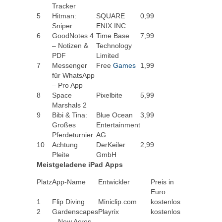
Tracker
5
Hitman:
SQUARE
0,99
Sniper
ENIX INC
6
GoodNotes 4
Time Base
7,99
– Notizen &
Technology
PDF
Limited
7
Messenger
Free
Games
1,99
für WhatsApp
– Pro App
8
Space
Pixelbite
5,99
Marshals 2
9
Bibi & Tina:
Blue Ocean
3,99
Großes
Entertainment
Pferdeturnier
AG
10
Achtung
DerKeiler
2,99
Pleite
GmbH
Meistgeladene iPad Apps
Platz
App-Name
Entwickler
Preis in
Euro
1
Flip Diving
Miniclip.com
kostenlos
2
Gardenscapes
Playrix
kostenlos
– New Acres