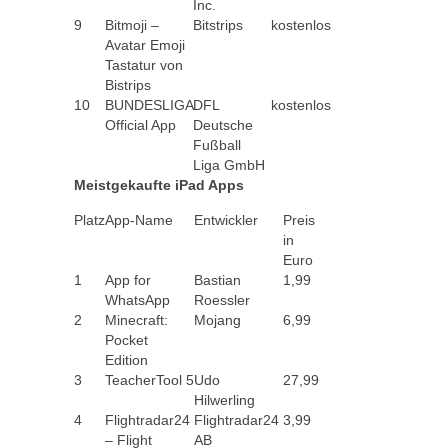
Inc.
9
Bitmoji –
Bitstrips
kostenlos
Avatar Emoji
Tastatur von
Bistrips
10
BUNDESLIGA
DFL
kostenlos
Official App
Deutsche
Fußball
Liga GmbH
Meistgekaufte iPad Apps
Platz
App-Name
Entwickler
Preis
in
Euro
1
App for
Bastian
1,99
WhatsApp
Roessler
2
Minecraft:
Mojang
6,99
Pocket
Edition
3
TeacherTool 5
Udo
27,99
Hilwerling
4
Flightradar24
Flightradar24
3,99
– Flight
AB