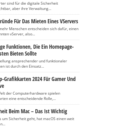
er sind für die digitale Sicherheit
htbar, aber ihre Verwaltung...
ründe Für Das Mieten Eines VServers
ehr Menschen entscheiden sich dafür, einen
nten vServer, also...
ige Funktionen, Die Ein Homepage-
ten Bieten Sollte
tellung ansprechender und funktionaler
n ist durch den Einsatz...
op-Grafikkarten 2024 Für Gamer Und
ve
Welt der Computerhardware spielen
rten eine entscheidende Rolle,...
heit Beim Mac – Das Ist Wichtig
 um Sicherheit geht, hat macOS einen weit
n...