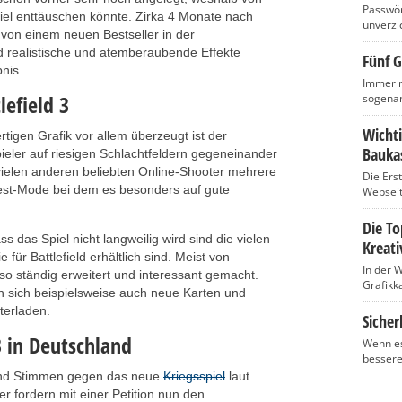
Passwört
el enttäuschen könnte. Zirka 4 Monate nach
unverzic
 von einem neuen Bestseller in der
realistische und atemberaubende Effekte
Fünf G
nis.
Immer m
efield 3
sogenan
Wicht
igen Grafik vor allem überzeugt ist der
Baukas
ieler auf riesigen Schlachtfeldern gegeneinander
 vielen anderen beliebten Online-Shooter mehrere
Die Ers
est-Mode bei dem es besonders auf gute
Webseite
Die T
ss das Spiel nicht langweilig wird sind die vielen
Kreati
für Battlefield erhältlich sind. Meist von
In der 
l so ständig erweitert und interessant gemacht.
Grafikka
n sich beispielsweise auch neue Karten und
terladen.
Sicher
3 in Deutschland
Wenn es
bessere
land Stimmen gegen das neue
Kriegsspiel
laut.
 fordern mit einer Petition nun den