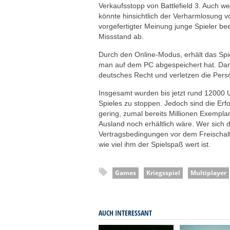
Verkaufsstopp von Battlefield 3. Auch 
könnte hinsichtlich der Verharmlosung v
vorgefertigter Meinung junge Spieler beei
Missstand ab.
Durch den Online-Modus, erhält das Spie
man auf dem PC abgespeichert hat. Dam
deutsches Recht und verletzen die Persö
Insgesamt wurden bis jetzt rund 12000 
Spieles zu stoppen. Jedoch sind die Erf
gering, zumal bereits Millionen Exempla
Ausland noch erhältlich wäre. Wer sich d
Vertragsbedingungen vor dem Freischa
wie viel ihm der Spielspaß wert ist.
Games
Kriegsspiel
Multiplayer
AUCH INTERESSANT