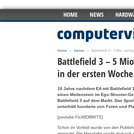
HOME
NEWS
HARDW
Home
>
Games
>
Battlefield 3 – 5 Mio. verk
Battlefield 3 – 5 Mi
in der ersten Woche
10 Jahre nachdem EA mit Battlefield
einen Meilenstein im Ego-Shooter-Gen
Battlefield 3 auf dem Markt. Das Spie
unterhält hunderte von Foren und Pl
[youtube FlxX8DBMITE]
Schon im Vorfeld wurde von den Publis
gemacht. Die Messlatte wurde dadurch 