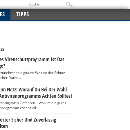
ES
TIPPS
LES
es Virenschutzprogramm Ist Das
ge?
r zunehmend digitalen Welt ist der Schutz
icher Daten...
 Im Netz: Worauf Du Bei Der Wahl
Antivirenprogramms Achten Solltest
vor digitalen Gefahren – Warum ein gutes
enprogramm essenziell...
rter Sicher Und Zuverlässig
lten