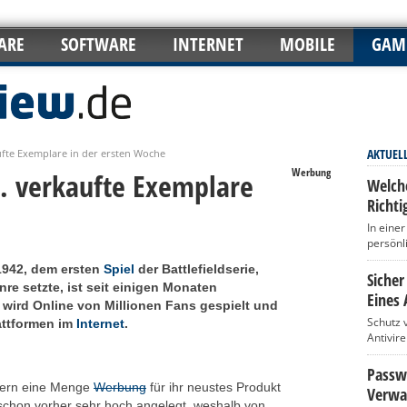
ARE
SOFTWARE
INTERNET
MOBILE
GAM
AKTUEL
aufte Exemplare in der ersten Woche
Werbung
o. verkaufte Exemplare
Welch
Richti
In eine
persönl
 1942, dem ersten
Spiel
der Battlefieldserie,
Sicher
re setzte, ist seit einigen Monaten
Eines 
l wird Online von Millionen Fans gespielt und
Schutz 
attformen im
Internet
.
Antivir
Passwö
hern eine Menge
Werbung
für ihr neustes Produkt
Verwa
schon vorher sehr hoch angelegt, weshalb von