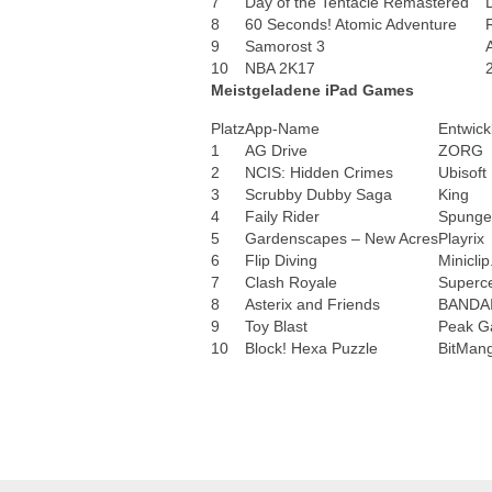
7
Day of the Tentacle Remastered
8
60 Seconds! Atomic Adventure
9
Samorost 3
10
NBA 2K17
Meistgeladene iPad Games
Platz
App-Name
Entwick
1
AG Drive
ZORG
2
NCIS: Hidden Crimes
Ubisoft
3
Scrubby Dubby Saga
King
4
Faily Rider
Spunge
5
Gardenscapes – New Acres
Playrix
6
Flip Diving
Minicli
7
Clash Royale
Superce
8
Asterix and Friends
BANDAI
9
Toy Blast
Peak 
10
Block! Hexa Puzzle
BitMan