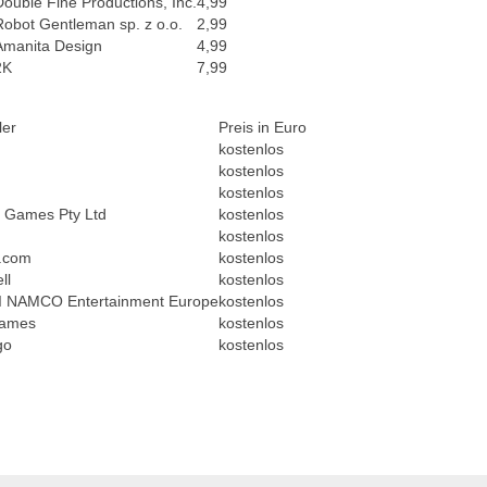
Double Fine Productions, Inc.
4,99
Robot Gentleman sp. z o.o.
2,99
Amanita Design
4,99
2K
7,99
ler
Preis in Euro
kostenlos
kostenlos
kostenlos
 Games Pty Ltd
kostenlos
kostenlos
p.com
kostenlos
ll
kostenlos
 NAMCO Entertainment Europe
kostenlos
Games
kostenlos
go
kostenlos