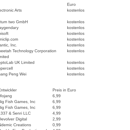
Euro
ectronic Arts
kostenlos
otum two GmbH
kostenlos
aygendary
kostenlos
isoft
kostenlos
niclip.com
kostenlos
antic, Inc.
kostenlos
eetah Technology Corporation
kostenlos
mited
ptoLab UK Limited
kostenlos
percell
kostenlos
hang Peng Wei
kostenlos
Entwickler
Preis in Euro
Mojang
6,99
Big Fish Games, Inc
6,99
Big Fish Games, Inc
6,99
1337 & Senri LLC
4,99
Devolver Digital
2,99
Ndemic Creations
0,99