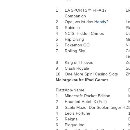
1
EA SPORTS™ FIFA 17
El
Companion
2
Opa, wo ist das
Handy
?
L
3
Rubin.io
Pl
4
NCIS: Hidden Crimes
Ub
5
Flip Diving
Mi
6
Pokémon GO
Ni
7
Rolling Sky
Ch
Li
8
King of Thieves
Ze
9
Clash Royale
Su
10
One More Spin! Casino Slots
Z
Meistgekaufte iPad Games
Platz
App-Name
1
Minecraft: Pocket Edition
2
Haunted Hotel: X (Full)
3
Sable Maze: Der Seelenfänger HD
4
Leo’s Fortune
5
Reigns
6
Plague Inc.