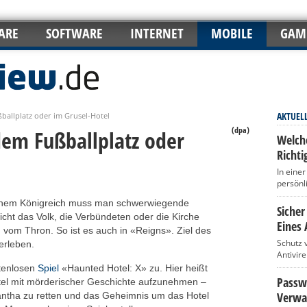
ARE
SOFTWARE
INTERNET
MOBILE
GAM
AKTUEL
ballplatz oder im Grusel-Hotel
(dpa)
dem Fußballplatz oder
Welch
Richti
In eine
persönl
 einem Königreich muss man schwerwiegende
Sicher
icht das Volk, die Verbündeten oder die Kirche
Eines 
 vom Thron. So ist es auch in «Reigns». Ziel des
Schutz 
berleben.
Antivir
stenlosen
Spiel
«Haunted Hotel: X» zu. Hier heißt
Passwö
tel mit mörderischer Geschichte aufzunehmen –
Verwa
tha zu retten und das Geheimnis um das Hotel