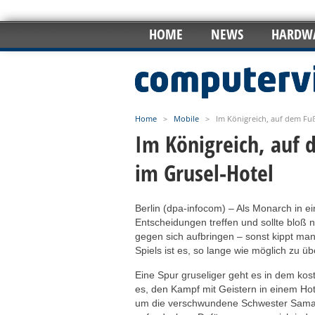
HOME
NEWS
HARDW
Home
>
Mobile
>
Im Königreich, auf dem Fuß
Im Königreich, auf 
im Grusel-Hotel
Berlin (dpa-infocom) – Als Monarch in
Entscheidungen treffen und sollte bloß n
gegen sich aufbringen – sonst kippt man
Spiels ist es, so lange wie möglich zu ü
Eine Spur gruseliger geht es in dem ko
es, den Kampf mit Geistern in einem Ho
um die verschwundene Schwester Saman