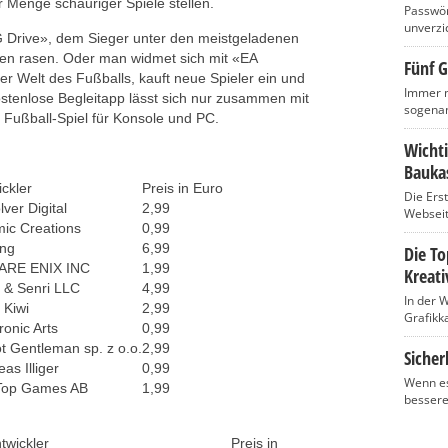
 Menge schauriger Spiele stellen.
Passwört
unverzic
AG Drive», dem Sieger unter den meistgeladenen
rien rasen. Oder man widmet sich mit «EA
Fünf G
Welt des Fußballs, kauft neue Spieler ein und
Immer m
ostenlose Begleitapp lässt sich nur zusammen mit
sogenan
 Fußball-Spiel für Konsole und PC.
Wicht
Baukas
ckler
Preis in Euro
Die Ers
ver Digital
2,99
Webseite
ic Creations
0,99
ng
6,99
Die T
ARE ENIX INC
1,99
Kreati
 & Senri LLC
4,99
In der 
 Kiwi
2,99
Grafikka
ronic Arts
0,99
t Gentleman sp. z o.o.
2,99
Sicher
as Illiger
0,99
Wenn es
op Games AB
1,99
bessere
twickler
Preis in