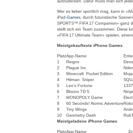
aufzudecken. Dafür muss man sich jeder
Wer es lieber sportlich mag, kann in «
iPad-
Games
, durch futuristische Szene
SPORTS™ FIFA 17 Companion» ganz der 
stellt sich ein Team zusammen. Diese k
«FIFA 17 Ultimate Team» spielen, einem
Meistgekaufteste iPhone Games
Platz
App-Name
Entwi
1
Reigns
Devol
2
Plague Inc.
Ndem
3
Minecraft: Pocket Edition
Moja
4
Hitman: Sniper
SQU
5
Leo’s Fortune
1337
6
Bloons TD 5
Ninja
7
MONOPOLY Game
Elect
8
60 Seconds! Atomic Adventure
Robo
9
Tiny Wings
Andre
10
Geometry Dash
RobT
Meistgeladene iPhone Games
Platz
App-Name
En