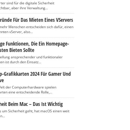
er sind für die digitale Sicherheit
htbar, aber ihre Verwaltung...
ründe Für Das Mieten Eines VServers
ehr Menschen entscheiden sich dafür, einen
nten vServer, also...
ige Funktionen, Die Ein Homepage-
ten Bieten Sollte
tellung ansprechender und funktionaler
n ist durch den Einsatz...
op-Grafikkarten 2024 Für Gamer Und
ve
Welt der Computerhardware spielen
rten eine entscheidende Rolle,...
heit Beim Mac – Das Ist Wichtig
 um Sicherheit geht, hat macOS einen weit
n...