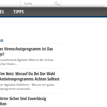
ES
TIPPS
LES
es Virenschutzprogramm Ist Das
ge?
r zunehmend digitalen Welt ist der Schutz
icher Daten...
 Im Netz: Worauf Du Bei Der Wahl
Antivirenprogramms Achten Solltest
vor digitalen Gefahren – Warum ein gutes
enprogramm essenziell...
rter Sicher Und Zuverlässig
lten