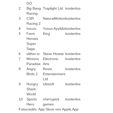
GO
2
Big Bang
Traplight Ltd.
kostenlos
Racing
3
CSR
NaturalMotion
kostenlos
Racing 2
4
hocus.
Yunus Ayyildiz
kostenlos
5
Farm
King
kostenlos
Heroes
Super
Saga
6
slither.io
Steve Howse
kostenlos
7
Minions
Electronic
kostenlos
Paradise
Arts
8
Angry
Rovio
kostenlos
Birds 2
Entertainment
Ltd
9
Hungry
Ubisoft
kostenlos
Shark
World
10
Sports
cherrypick
kostenlos
Hero
games
Fotocredits: App Store von Apple,App