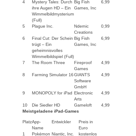
4
Mystery Tales: Durch
Big Fish
6,99
ihre Augen HD – Ein
Games, Inc
Wimmelbildmysterium
(Full)
5
Plague Inc.
Ndemic
0,99
Creations
6
Final Cut: Der Schein
Big Fish
6,99
trügt – Ein
Games, Inc
geheimnisvolles
Wimmelbildspiel (Full)
7
The Room Three
Fireproof
4,99
Games
8
Farming Simulator 16
GIANTS
4,99
Software
GmbH
9
MONOPOLY for iPad
Electronic
4,99
Arts
10
Die Siedler HD
Gameloft
4,99
Meistgeladene iPad-Games
Platz
App-
Entwickler
Preis in
Name
Euro
1
Pokémon
Niantic, Inc.
kostenlos