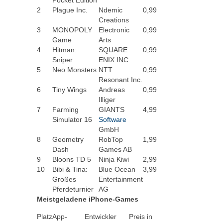
Pocket Edition
2
Plague Inc.
Ndemic
0,99
Creations
3
MONOPOLY
Electronic
0,99
Game
Arts
4
Hitman:
SQUARE
0,99
Sniper
ENIX INC
5
Neo Monsters
NTT
0,99
Resonant Inc.
6
Tiny Wings
Andreas
0,99
Illiger
7
Farming
GIANTS
4,99
Simulator 16
Software
GmbH
8
Geometry
RobTop
1,99
Dash
Games AB
9
Bloons TD 5
Ninja Kiwi
2,99
10
Bibi & Tina:
Blue Ocean
3,99
Großes
Entertainment
Pferdeturnier
AG
Meistgeladene iPhone-Games
Platz
App-
Entwickler
Preis in