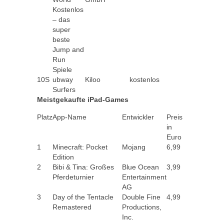
Kostenlos
– das
super
beste
Jump and
Run
Spiele
10S
ubway
Kiloo
kostenlos
Surfers
Meistgekaufte iPad-Games
Platz
App-Name
Entwickler
Preis
in
Euro
1
Minecraft: Pocket
Mojang
6,99
Edition
2
Bibi & Tina: Großes
Blue Ocean
3,99
Pferdeturnier
Entertainment
AG
3
Day of the Tentacle
Double Fine
4,99
Remastered
Productions,
Inc.