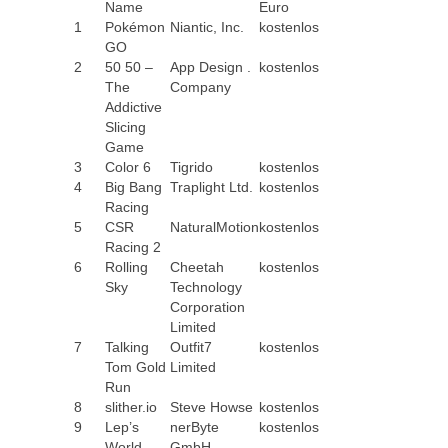
Name
Euro
1
Pokémon
Niantic, Inc.
kostenlos
GO
2
50 50 –
App Design .
kostenlos
The
Company
Addictive
Slicing
Game
3
Color 6
Tigrido
kostenlos
4
Big Bang
Traplight Ltd.
kostenlos
Racing
5
CSR
NaturalMotion
kostenlos
Racing 2
6
Rolling
Cheetah
kostenlos
Sky
Technology
Corporation
Limited
7
Talking
Outfit7
kostenlos
Tom Gold
Limited
Run
8
slither.io
Steve Howse
kostenlos
9
Lep’s
nerByte
kostenlos
World
GmbH