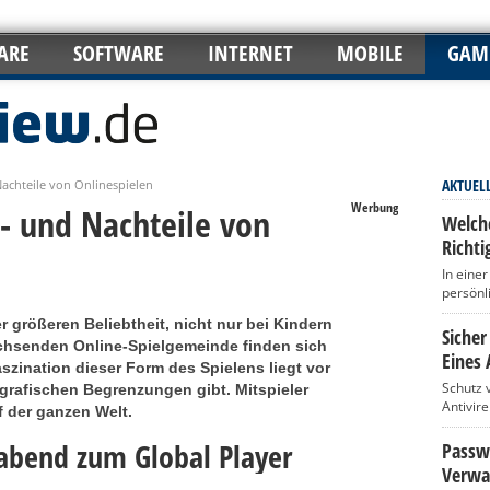
ARE
SOFTWARE
INTERNET
MOBILE
GAM
AKTUEL
Nachteile von Onlinespielen
Werbung
r- und Nachteile von
Welch
Richti
In eine
persönl
r größeren Beliebtheit, nicht nur bei Kindern
Sicher
chsenden Online-Spielgemeinde finden sich
Eines 
aszination dieser Form des Spielens liegt vor
Schutz 
ografischen Begrenzungen gibt. Mitspieler
Antivir
f der ganzen Welt.
abend zum Global Player
Passwö
Verwa