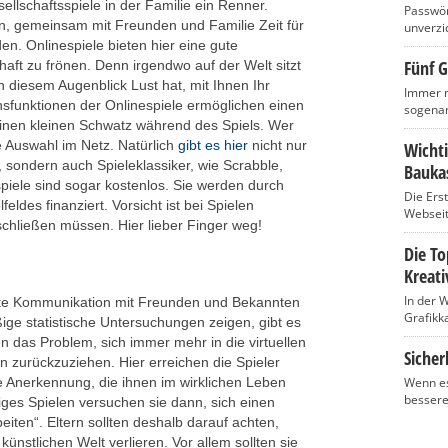
lschaftsspiele in der Familie ein Renner.
Passwört
n, gemeinsam mit Freunden und Familie Zeit für
unverzic
n. Onlinespiele bieten hier eine gute
Fünf G
haft zu frönen. Denn irgendwo auf der Welt sitzt
n diesem Augenblick Lust hat, mit Ihnen Ihr
Immer m
nsfunktionen der Onlinespiele ermöglichen einen
sogenan
inen kleinen Schwatz während des Spiels. Wer
ge Auswahl im Netz. Natürlich
gibt es hier
nicht nur
Wicht
, sondern auch Spieleklassiker, wie Scrabble,
Baukas
piele sind sogar kostenlos. Sie werden durch
Die Ers
des finanziert. Vorsicht ist bei Spielen
Webseite
chließen müssen. Hier lieber Finger weg!
Die T
Kreati
In der 
chte Kommunikation mit Freunden und Bekannten
Grafikka
ge statistische Untersuchungen zeigen, gibt es
n das Problem, sich immer mehr in die virtuellen
Sicher
 zurückzuziehen. Hier erreichen die Spieler
e Anerkennung, die ihnen im wirklichen Leben
Wenn es
bessere
ßiges Spielen versuchen sie dann, sich einen
iten“. Eltern sollten deshalb darauf achten,
 künstlichen Welt verlieren. Vor allem sollten sie