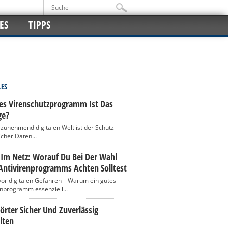
ES
TIPPS
LES
es Virenschutzprogramm Ist Das
ge?
r zunehmend digitalen Welt ist der Schutz
icher Daten...
 Im Netz: Worauf Du Bei Der Wahl
Antivirenprogramms Achten Solltest
vor digitalen Gefahren – Warum ein gutes
enprogramm essenziell...
rter Sicher Und Zuverlässig
lten