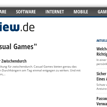
ARE
SOFTWARE
INTERNET
MOBILE
GAM
AKTUEL
asual Games"
Welch
Richti
In eine
ür Zwischendurch
persönl
altung für zwischendurch. Casual Games bieten genau das
en Durchhängern am Tag einmal entgegen zu wirken. Und mit
Sicher
n,...
Eines 
Schutz 
Antivir
Passwö
Verwa