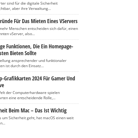
er sind für die digitale Sicherheit
htbar, aber ihre Verwaltung...
ründe Für Das Mieten Eines VServers
ehr Menschen entscheiden sich dafür, einen
nten vServer, also...
ige Funktionen, Die Ein Homepage-
ten Bieten Sollte
tellung ansprechender und funktionaler
n ist durch den Einsatz...
op-Grafikkarten 2024 Für Gamer Und
ve
Welt der Computerhardware spielen
rten eine entscheidende Rolle,...
heit Beim Mac – Das Ist Wichtig
 um Sicherheit geht, hat macOS einen weit
n...