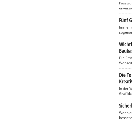
Passwört
unverzic
Fünf G
Immer m
sogenan
Wicht
Baukas
Die Ers
Webseite
Die T
Kreati
In der 
Grafikka
Sicher
Wenn es
bessere