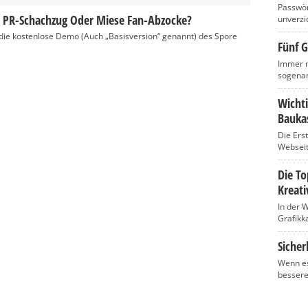
Passwört
er PR-Schachzug Oder Miese Fan-Abzocke?
unverzic
st die kostenlose Demo (Auch „Basisversion“ genannt) des Spore
Fünf G
Immer m
sogenan
Wicht
Baukas
Die Ers
Webseite
Die T
Kreati
In der 
Grafikka
Sicher
Wenn es
bessere