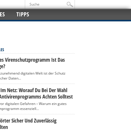
ES
TIPPS
LES
es Virenschutzprogramm Ist Das
ge?
r zunehmend digitalen Welt ist der Schutz
icher Daten...
 Im Netz: Worauf Du Bei Der Wahl
Antivirenprogramms Achten Solltest
vor digitalen Gefahren – Warum ein gutes
enprogramm essenziell...
rter Sicher Und Zuverlässig
lten