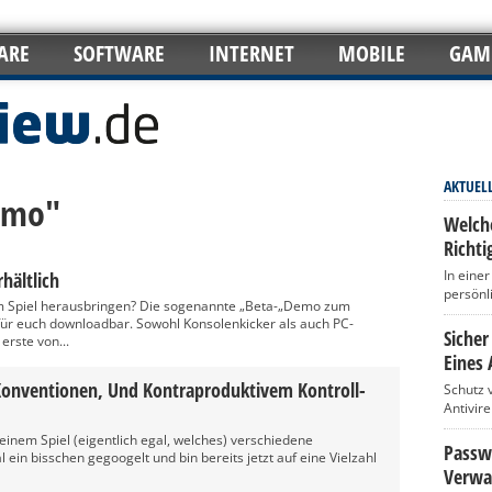
ARE
SOFTWARE
INTERNET
MOBILE
GAM
AKTUEL
Demo"
Welch
Richti
In eine
hältlich
persönl
 Spiel herausbringen? Die sogenannte „Beta-„Demo zum
für euch downloadbar. Sowohl Konsolenkicker als auch PC-
Sicher
erste von...
Eines 
onventionen, Und Kontraproduktivem Kontroll-
Schutz 
Antivir
i einem Spiel (eigentlich egal, welches) verschiedene
Passwö
ein bisschen gegoogelt und bin bereits jetzt auf eine Vielzahl
Verwa