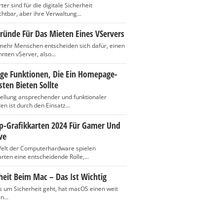
er sind für die digitale Sicherheit
htbar, aber ihre Verwaltung...
ründe Für Das Mieten Eines VServers
ehr Menschen entscheiden sich dafür, einen
nten vServer, also...
ige Funktionen, Die Ein Homepage-
ten Bieten Sollte
tellung ansprechender und funktionaler
n ist durch den Einsatz...
op-Grafikkarten 2024 Für Gamer Und
ve
Welt der Computerhardware spielen
rten eine entscheidende Rolle,...
heit Beim Mac – Das Ist Wichtig
 um Sicherheit geht, hat macOS einen weit
n...