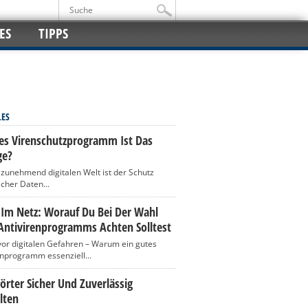
ES
TIPPS
LES
es Virenschutzprogramm Ist Das
ge?
r zunehmend digitalen Welt ist der Schutz
icher Daten...
 Im Netz: Worauf Du Bei Der Wahl
Antivirenprogramms Achten Solltest
vor digitalen Gefahren – Warum ein gutes
enprogramm essenziell...
rter Sicher Und Zuverlässig
lten