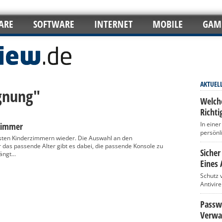
ARE
SOFTWARE
INTERNET
MOBILE
GAM
AKTUEL
ignung"
Welch
Richti
In eine
rzimmer
persönl
isten Kinderzimmern wieder. Die Auswahl an den
r das passende Alter gibt es dabei, die passende Konsole zu
Sicher
ngt...
Eines 
Schutz 
Antivir
Passwö
Verwa