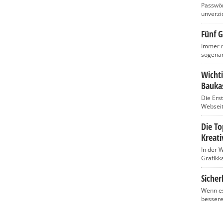
Passwört
unverzic
Fünf G
Immer m
sogenan
Wicht
Baukas
Die Ers
Webseite
Die T
Kreati
In der 
Grafikka
Sicher
Wenn es
bessere