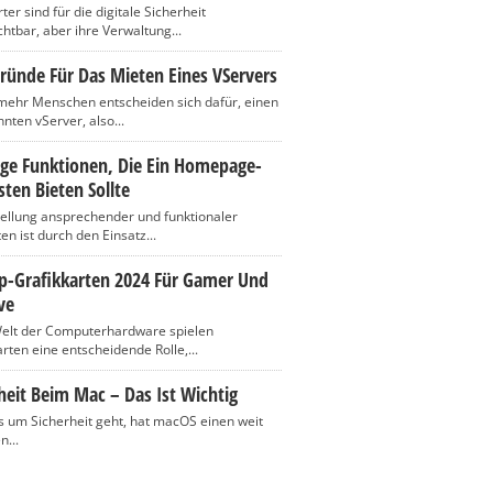
er sind für die digitale Sicherheit
htbar, aber ihre Verwaltung...
ründe Für Das Mieten Eines VServers
ehr Menschen entscheiden sich dafür, einen
nten vServer, also...
ige Funktionen, Die Ein Homepage-
ten Bieten Sollte
tellung ansprechender und funktionaler
n ist durch den Einsatz...
op-Grafikkarten 2024 Für Gamer Und
ve
Welt der Computerhardware spielen
rten eine entscheidende Rolle,...
heit Beim Mac – Das Ist Wichtig
 um Sicherheit geht, hat macOS einen weit
n...