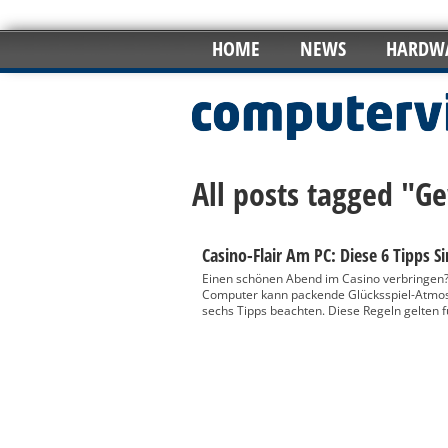
HOME
NEWS
HARDW
All posts tagged "G
Casino-Flair Am PC: Diese 6 Tipps S
Einen schönen Abend im Casino verbringen?
Computer kann packende Glücksspiel-Atmos
sechs Tipps beachten. Diese Regeln gelten f