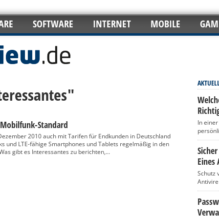
ARE
SOFTWARE
INTERNET
MOBILE
GAM
AKTUEL
teressantes"
Welch
Richti
In eine
 Mobilfunk-Standard
persönl
 Dezember 2010 auch mit Tarifen für Endkunden in Deutschland
cks und LTE-fähige Smartphones und Tablets regelmäßig in den
Sicher
s gibt es Interessantes zu berichten,...
Eines 
Schutz 
Antivir
Passwö
Verwa