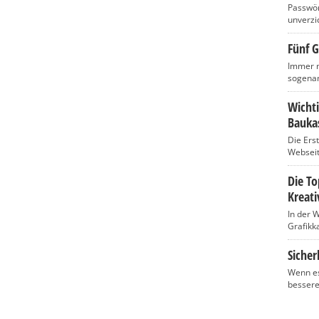
Passwört
unverzic
Fünf G
Immer m
sogenan
Wicht
Baukas
Die Ers
Webseite
Die T
Kreati
In der 
Grafikka
Sicher
Wenn es
bessere