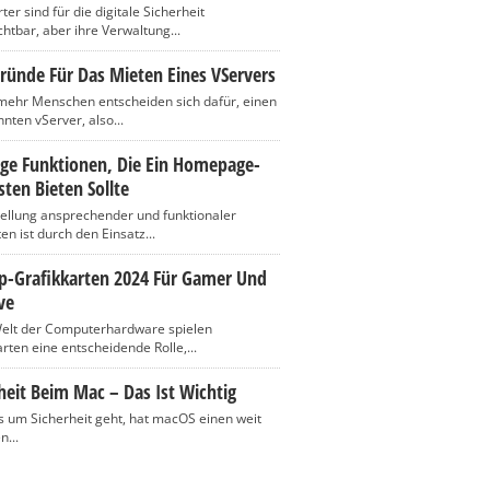
er sind für die digitale Sicherheit
htbar, aber ihre Verwaltung...
ründe Für Das Mieten Eines VServers
ehr Menschen entscheiden sich dafür, einen
nten vServer, also...
ige Funktionen, Die Ein Homepage-
ten Bieten Sollte
tellung ansprechender und funktionaler
n ist durch den Einsatz...
op-Grafikkarten 2024 Für Gamer Und
ve
Welt der Computerhardware spielen
rten eine entscheidende Rolle,...
heit Beim Mac – Das Ist Wichtig
 um Sicherheit geht, hat macOS einen weit
n...