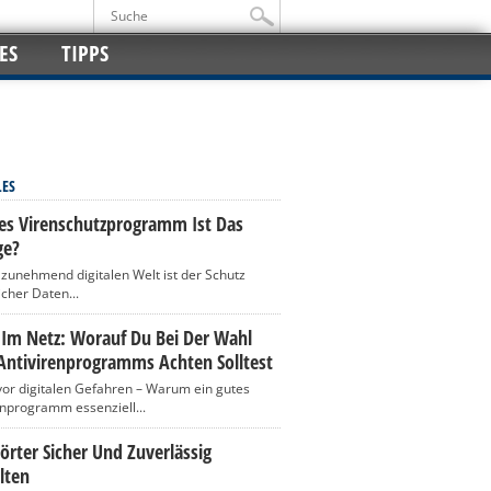
ES
TIPPS
LES
es Virenschutzprogramm Ist Das
ge?
r zunehmend digitalen Welt ist der Schutz
icher Daten...
 Im Netz: Worauf Du Bei Der Wahl
Antivirenprogramms Achten Solltest
vor digitalen Gefahren – Warum ein gutes
enprogramm essenziell...
rter Sicher Und Zuverlässig
lten