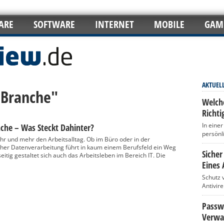
ARE
SOFTWARE
INTERNET
MOBILE
GAM
AKTUEL
T-Branche"
Welch
Richti
In eine
nche – Was Steckt Dahinter?
persönl
 und mehr den Arbeitsalltag. Ob im Büro oder in der
scher Datenverarbeitung führt in kaum einem Berufsfeld ein Weg
Sicher
eitig gestaltet sich auch das Arbeitsleben im Bereich IT. Die
Eines 
Schutz 
Antivir
Passwö
Verwa