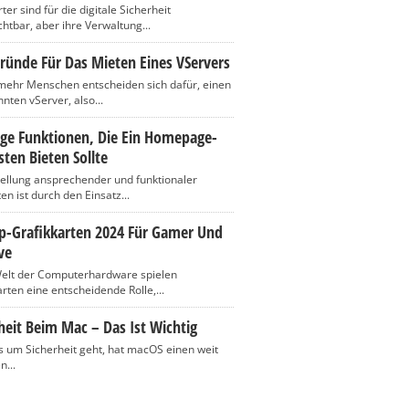
er sind für die digitale Sicherheit
htbar, aber ihre Verwaltung...
ründe Für Das Mieten Eines VServers
ehr Menschen entscheiden sich dafür, einen
nten vServer, also...
ige Funktionen, Die Ein Homepage-
ten Bieten Sollte
tellung ansprechender und funktionaler
n ist durch den Einsatz...
op-Grafikkarten 2024 Für Gamer Und
ve
Welt der Computerhardware spielen
rten eine entscheidende Rolle,...
heit Beim Mac – Das Ist Wichtig
 um Sicherheit geht, hat macOS einen weit
n...