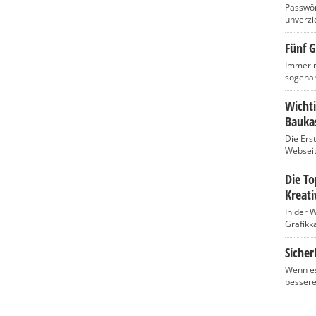
Passwört
unverzic
Fünf G
Immer m
sogenan
Wicht
Baukas
Die Ers
Webseite
Die T
Kreati
In der 
Grafikka
Sicher
Wenn es
bessere