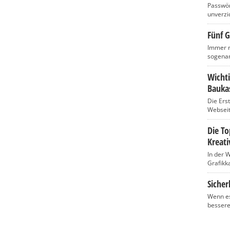
Passwört
unverzic
Fünf G
Immer m
sogenan
Wicht
Baukas
Die Ers
Webseite
Die T
Kreati
In der 
Grafikka
Sicher
Wenn es
bessere