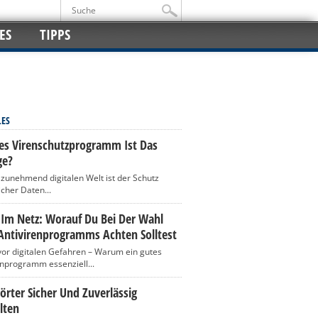
ES
TIPPS
LES
es Virenschutzprogramm Ist Das
ge?
r zunehmend digitalen Welt ist der Schutz
icher Daten...
 Im Netz: Worauf Du Bei Der Wahl
Antivirenprogramms Achten Solltest
vor digitalen Gefahren – Warum ein gutes
enprogramm essenziell...
rter Sicher Und Zuverlässig
lten