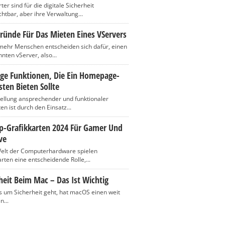
er sind für die digitale Sicherheit
htbar, aber ihre Verwaltung...
ründe Für Das Mieten Eines VServers
ehr Menschen entscheiden sich dafür, einen
nten vServer, also...
ige Funktionen, Die Ein Homepage-
ten Bieten Sollte
tellung ansprechender und funktionaler
n ist durch den Einsatz...
op-Grafikkarten 2024 Für Gamer Und
ve
Welt der Computerhardware spielen
rten eine entscheidende Rolle,...
heit Beim Mac – Das Ist Wichtig
 um Sicherheit geht, hat macOS einen weit
n...