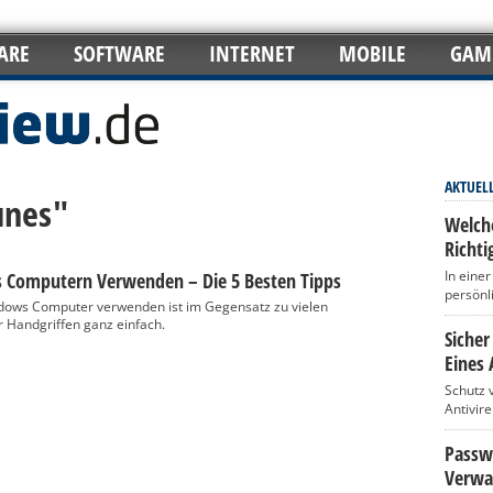
ARE
SOFTWARE
INTERNET
MOBILE
GAM
AKTUEL
unes"
Welch
Richti
In eine
 Computern Verwenden – Die 5 Besten Tipps
persönl
dows Computer verwenden ist im Gegensatz zu vielen
 Handgriffen ganz einfach.
Sicher
Eines 
Schutz 
Antivir
Passwö
Verwa