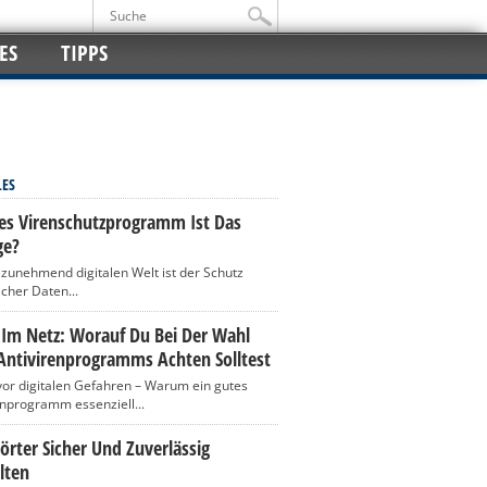
ES
TIPPS
LES
es Virenschutzprogramm Ist Das
ge?
r zunehmend digitalen Welt ist der Schutz
icher Daten...
 Im Netz: Worauf Du Bei Der Wahl
Antivirenprogramms Achten Solltest
vor digitalen Gefahren – Warum ein gutes
enprogramm essenziell...
rter Sicher Und Zuverlässig
lten