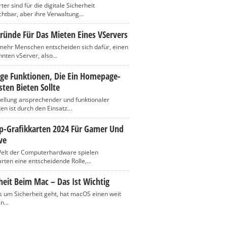
er sind für die digitale Sicherheit
htbar, aber ihre Verwaltung...
ründe Für Das Mieten Eines VServers
ehr Menschen entscheiden sich dafür, einen
nten vServer, also...
ige Funktionen, Die Ein Homepage-
ten Bieten Sollte
tellung ansprechender und funktionaler
n ist durch den Einsatz...
op-Grafikkarten 2024 Für Gamer Und
ve
Welt der Computerhardware spielen
rten eine entscheidende Rolle,...
heit Beim Mac – Das Ist Wichtig
 um Sicherheit geht, hat macOS einen weit
n...