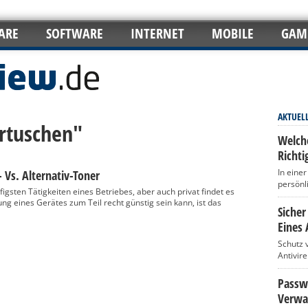
ARE
SOFTWARE
INTERNET
MOBILE
GAM
AKTUEL
artuschen"
Welch
Richti
In eine
 Vs. Alternativ-Toner
persönl
gsten Tätigkeiten eines Betriebes, aber auch privat findet es
g eines Gerätes zum Teil recht günstig sein kann, ist das
Sicher
Eines 
Schutz 
Antivir
Passwö
Verwa