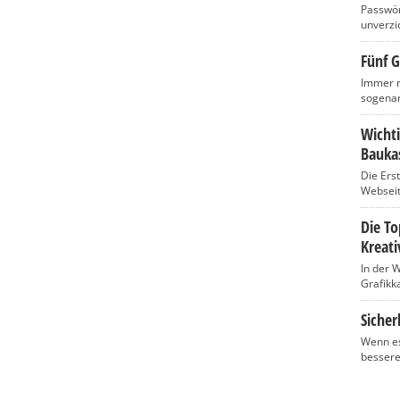
Passwört
unverzic
Fünf G
Immer m
sogenan
Wicht
Baukas
Die Ers
Webseite
Die T
Kreati
In der 
Grafikka
Sicher
Wenn es
bessere