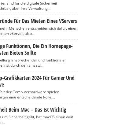
er sind für die digitale Sicherheit
htbar, aber ihre Verwaltung...
ründe Für Das Mieten Eines VServers
ehr Menschen entscheiden sich dafür, einen
nten vServer, also...
ige Funktionen, Die Ein Homepage-
ten Bieten Sollte
tellung ansprechender und funktionaler
n ist durch den Einsatz...
op-Grafikkarten 2024 Für Gamer Und
ve
Welt der Computerhardware spielen
rten eine entscheidende Rolle,...
heit Beim Mac – Das Ist Wichtig
 um Sicherheit geht, hat macOS einen weit
n...