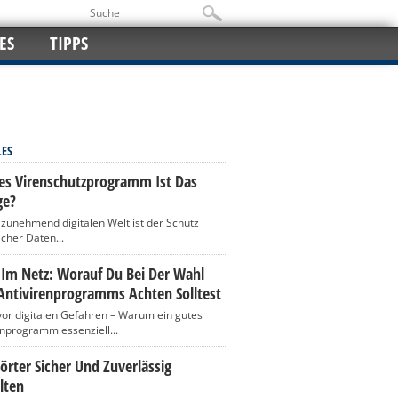
ES
TIPPS
LES
es Virenschutzprogramm Ist Das
ge?
r zunehmend digitalen Welt ist der Schutz
icher Daten...
 Im Netz: Worauf Du Bei Der Wahl
Antivirenprogramms Achten Solltest
vor digitalen Gefahren – Warum ein gutes
enprogramm essenziell...
rter Sicher Und Zuverlässig
lten