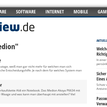
ARE
SOFTWARE
INTERNET
MOBILE
GAM
AKTUEL
edion"
Welch
Richti
In eine
?
persönl
utage, weiß man gar nicht mehr für welchen man sich
freiche Entscheidungshilfe. Je nach dem für welches System man
Sicher
Eines 
ar
Schutz 
Antivir
erkaufskette Aldi ein Notebook. Das Medion Akoya P6634 mit
die Waage und was kann man überhaupt mit anstellen? Viel
Passwö
Verwa