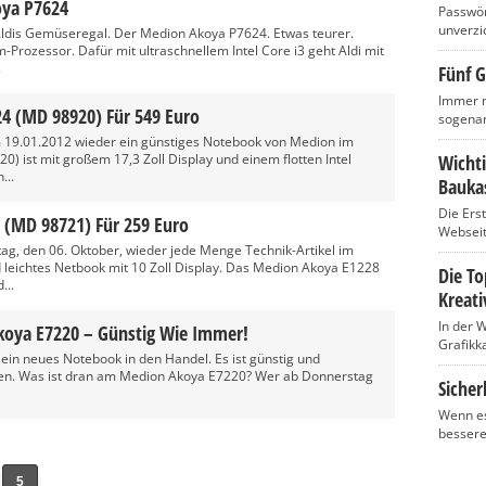
oya P7624
Passwört
unverzic
 Aldis Gemüseregal. Der Medion Akoya P7624. Etwas teurer.
-Prozessor. Dafür mit ultraschnellem Intel Core i3 geht Aldi mit
.
Fünf G
Immer m
4 (MD 98920) Für 549 Euro
sogenan
m 19.01.2012 wieder ein günstiges Notebook von Medion im
 ist mit großem 17,3 Zoll Display und einem flotten Intel
Wicht
...
Baukas
Die Ers
 (MD 98721) Für 259 Euro
Webseite
ag, den 06. Oktober, wieder jede Menge Technik-Artikel im
leichtes Netbook mit 10 Zoll Display. Das Medion Akoya E1228
Die T
...
Kreati
In der 
oya E7220 – Günstig Wie Immer!
Grafikka
 ein neues Notebook in den Handel. Es ist günstig und
aten. Was ist dran am Medion Akoya E7220? Wer ab Donnerstag
Sicher
Wenn es
bessere
5