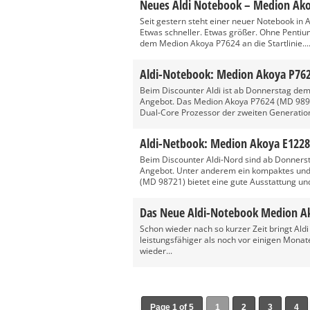
Neues Aldi Notebook – Medion Ak
Seit gestern steht einer neuer Notebook in
Etwas schneller. Etwas größer. Ohne Pentium
dem Medion Akoya P7624 an die Startlinie...
Aldi-Notebook: Medion Akoya P762
Beim Discounter Aldi ist ab Donnerstag de
Angebot. Das Medion Akoya P7624 (MD 98920)
Dual-Core Prozessor der zweiten Generation
Aldi-Netbook: Medion Akoya E1228
Beim Discounter Aldi-Nord sind ab Donnerst
Angebot. Unter anderem ein kompaktes und 
(MD 98721) bietet eine gute Ausstattung und
Das Neue Aldi-Notebook Medion Ak
Schon wieder nach so kurzer Zeit bringt Aldi
leistungsfähiger als noch vor einigen Mon
wieder...
Page 1 of 5
1
2
3
4