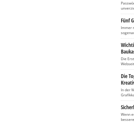
Passwört
unverzic
Fünf G
Immer m
sogenan
Wicht
Baukas
Die Ers
Webseite
Die T
Kreati
In der 
Grafikka
Sicher
Wenn es
bessere