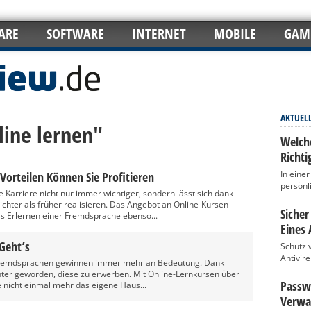
ARE
SOFTWARE
INTERNET
MOBILE
GAM
AKTUEL
line lernen"
Welch
Richti
In eine
orteilen Können Sie Profitieren
persönl
ie Karriere nicht nur immer wichtiger, sondern lässt sich dank
hter als früher realisieren. Das Angebot an Online-Kursen
Sicher
s Erlernen einer Fremdsprache ebenso...
Eines 
Geht’s
Schutz 
Antivir
 Fremdsprachen gewinnen immer mehr an Bedeutung. Dank
chter geworden, diese zu erwerben. Mit Online-Lernkursen über
Passwö
e nicht einmal mehr das eigene Haus...
Verwa