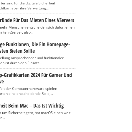
er sind für die digitale Sicherheit
htbar, aber ihre Verwaltung...
ründe Für Das Mieten Eines VServers
ehr Menschen entscheiden sich dafür, einen
nten vServer, also...
ige Funktionen, Die Ein Homepage-
ten Bieten Sollte
tellung ansprechender und funktionaler
n ist durch den Einsatz...
op-Grafikkarten 2024 Für Gamer Und
ve
Welt der Computerhardware spielen
rten eine entscheidende Rolle,...
heit Beim Mac – Das Ist Wichtig
 um Sicherheit geht, hat macOS einen weit
n...