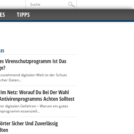
ES
TIPPS
LES
es Virenschutzprogramm Ist Das
ge?
r zunehmend digitalen Welt ist der Schutz
icher Daten...
 Im Netz: Worauf Du Bei Der Wahl
Antivirenprogramms Achten Solltest
vor digitalen Gefahren – Warum ein gutes
enprogramm essenziell...
rter Sicher Und Zuverlässig
lten