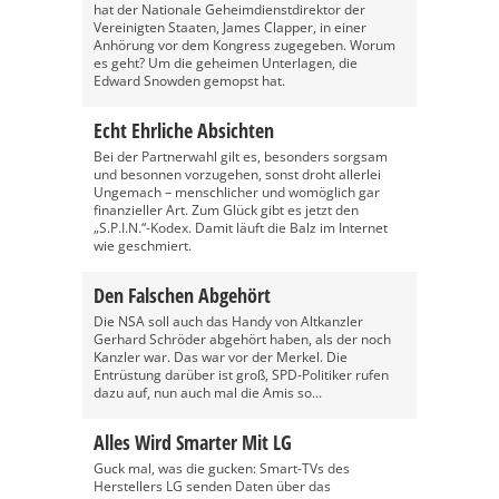
hat der Nationale Geheimdienstdirektor der
Vereinigten Staaten, James Clapper, in einer
Anhörung vor dem Kongress zugegeben. Worum
es geht? Um die geheimen Unterlagen, die
Edward Snowden gemopst hat.
Echt Ehrliche Absichten
Bei der Partnerwahl gilt es, besonders sorgsam
und besonnen vorzugehen, sonst droht allerlei
Ungemach – menschlicher und womöglich gar
finanzieller Art. Zum Glück gibt es jetzt den
„S.P.I.N.“-Kodex. Damit läuft die Balz im Internet
wie geschmiert.
Den Falschen Abgehört
Die NSA soll auch das Handy von Altkanzler
Gerhard Schröder abgehört haben, als der noch
Kanzler war. Das war vor der Merkel. Die
Entrüstung darüber ist groß, SPD-Politiker rufen
dazu auf, nun auch mal die Amis so...
Alles Wird Smarter Mit LG
Guck mal, was die gucken: Smart-TVs des
Herstellers LG senden Daten über das