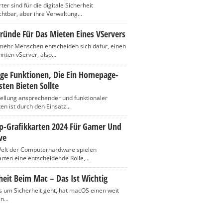
er sind für die digitale Sicherheit
htbar, aber ihre Verwaltung...
ründe Für Das Mieten Eines VServers
ehr Menschen entscheiden sich dafür, einen
nten vServer, also...
ige Funktionen, Die Ein Homepage-
ten Bieten Sollte
tellung ansprechender und funktionaler
n ist durch den Einsatz...
op-Grafikkarten 2024 Für Gamer Und
ve
Welt der Computerhardware spielen
rten eine entscheidende Rolle,...
heit Beim Mac – Das Ist Wichtig
 um Sicherheit geht, hat macOS einen weit
n...