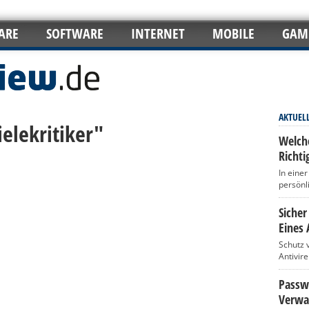
ARE
SOFTWARE
INTERNET
MOBILE
GAM
AKTUEL
ielekritiker"
Welch
Richti
In eine
persönl
Sicher
Eines 
Schutz 
Antivir
Passwö
Verwa