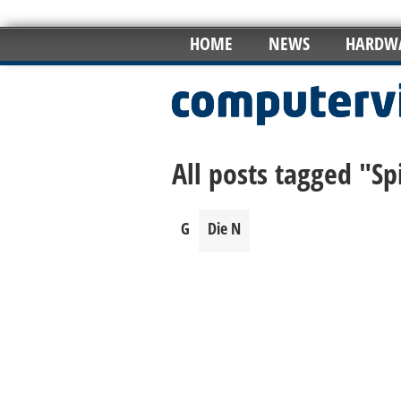
HOME
NEWS
HARDW
All posts tagged "Sp
G
Die N