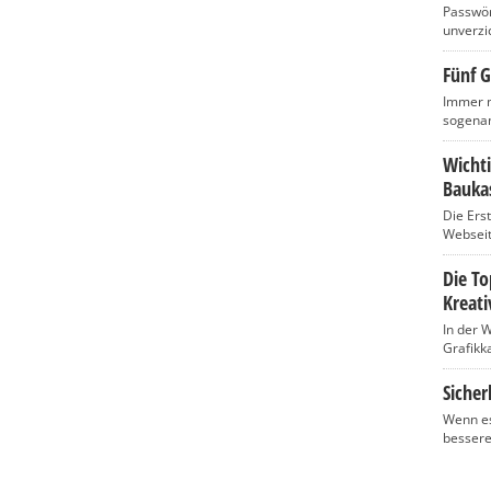
Passwört
unverzic
Fünf G
Immer m
sogenan
Wicht
Baukas
Die Ers
Webseite
Die T
Kreati
In der 
Grafikka
Sicher
Wenn es
bessere