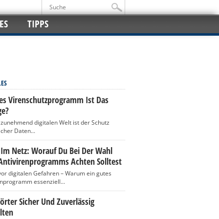
ES
TIPPS
LES
es Virenschutzprogramm Ist Das
ge?
r zunehmend digitalen Welt ist der Schutz
icher Daten...
 Im Netz: Worauf Du Bei Der Wahl
Antivirenprogramms Achten Solltest
vor digitalen Gefahren – Warum ein gutes
enprogramm essenziell...
rter Sicher Und Zuverlässig
lten