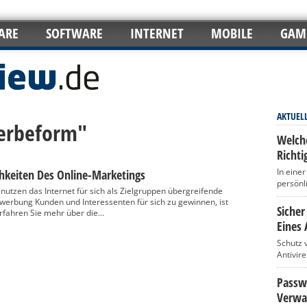
ARE
SOFTWARE
INTERNET
MOBILE
GAM
AKTUEL
Werbeform"
Welch
Richti
In eine
chkeiten Des Online-Marketings
persönl
utzen das Internet für sich als Zielgruppen übergreifende
erbung Kunden und Interessenten für sich zu gewinnen, ist
Sicher
rfahren Sie mehr über die...
Eines 
Schutz 
Antivir
Passwö
Verwa