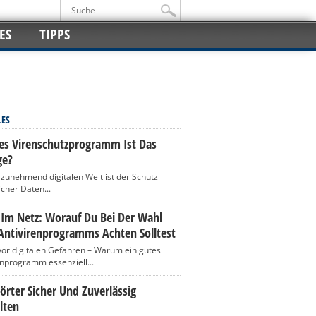
ES
TIPPS
LES
es Virenschutzprogramm Ist Das
ge?
r zunehmend digitalen Welt ist der Schutz
icher Daten...
 Im Netz: Worauf Du Bei Der Wahl
Antivirenprogramms Achten Solltest
vor digitalen Gefahren – Warum ein gutes
enprogramm essenziell...
rter Sicher Und Zuverlässig
lten