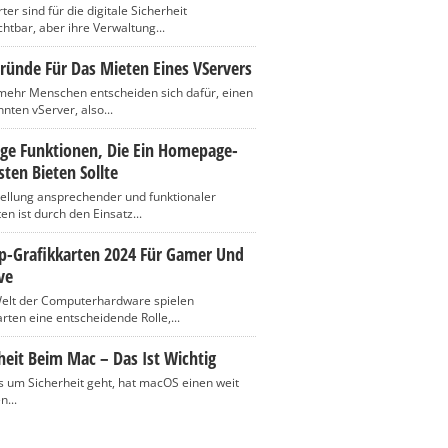
er sind für die digitale Sicherheit
htbar, aber ihre Verwaltung...
ründe Für Das Mieten Eines VServers
ehr Menschen entscheiden sich dafür, einen
nten vServer, also...
ige Funktionen, Die Ein Homepage-
ten Bieten Sollte
tellung ansprechender und funktionaler
n ist durch den Einsatz...
op-Grafikkarten 2024 Für Gamer Und
ve
Welt der Computerhardware spielen
rten eine entscheidende Rolle,...
heit Beim Mac – Das Ist Wichtig
 um Sicherheit geht, hat macOS einen weit
n...