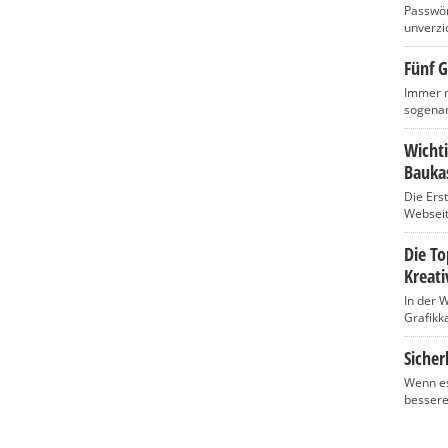
Passwört
unverzic
Fünf G
Immer m
sogenan
Wicht
Baukas
Die Ers
Webseite
Die T
Kreati
In der 
Grafikka
Sicher
Wenn es
bessere