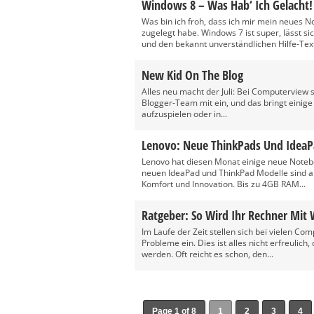
Windows 8 – Was Hab‘ Ich Gelacht!
Was bin ich froh, dass ich mir mein neues 
zugelegt habe. Windows 7 ist super, lässt 
und den bekannt unverständlichen Hilfe-Text
New Kid On The Blog
Alles neu macht der Juli: Bei Computerview s
Blogger-Team mit ein, und das bringt einige 
aufzuspielen oder in...
Lenovo: Neue ThinkPads Und IdeaP
Lenovo hat diesen Monat einige neue Notebo
neuen IdeaPad und ThinkPad Modelle sind all
Komfort und Innovation. Bis zu 4GB RAM...
Ratgeber: So Wird Ihr Rechner Mit
Im Laufe der Zeit stellen sich bei vielen C
Probleme ein. Dies ist alles nicht erfreulic
werden. Oft reicht es schon, den...
Page 1 of 8
1
2
3
4