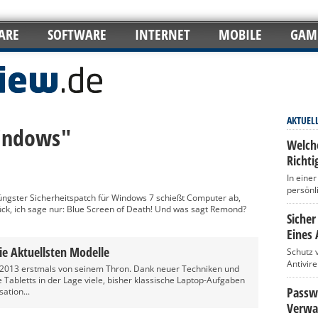
ARE
SOFTWARE
INTERNET
MOBILE
GAM
AKTUEL
Windows"
Welch
Richti
In eine
persönl
jüngster Sicherheitspatch für Windows 7 schießt Computer ab,
ck, ich sage nur: Blue Screen of Death! Und was sagt Remond?
Sicher
Eines 
ie Aktuellsten Modelle
Schutz 
Antivir
r 2013 erstmals von seinem Thron. Dank neuer Techniken und
Tabletts in der Lage viele, bisher klassische Laptop-Aufgaben
Passwö
sation...
Verwa