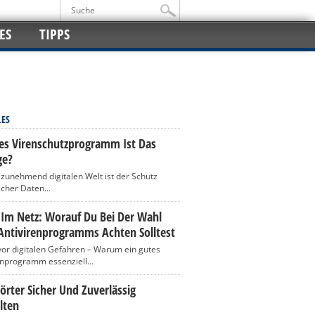
ES
TIPPS
LES
es Virenschutzprogramm Ist Das
ge?
r zunehmend digitalen Welt ist der Schutz
icher Daten...
 Im Netz: Worauf Du Bei Der Wahl
Antivirenprogramms Achten Solltest
vor digitalen Gefahren – Warum ein gutes
enprogramm essenziell...
rter Sicher Und Zuverlässig
lten