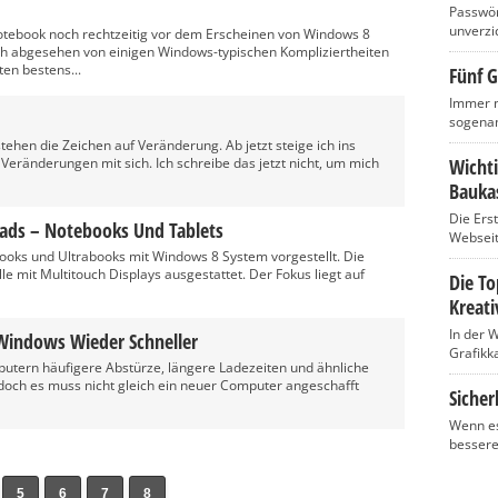
Passwört
unverzic
Notebook noch rechtzeitig vor dem Erscheinen von Windows 8
sich abgesehen von einigen Windows-typischen Kompliziertheiten
en bestens...
Fünf G
Immer m
sogenan
tehen die Zeichen auf Veränderung. Ab jetzt steige ich ins
Veränderungen mit sich. Ich schreibe das jetzt nicht, um mich
Wicht
Baukas
Die Ers
ads – Notebooks Und Tablets
Webseite
oks und Ultrabooks mit Windows 8 System vorgestellt. Die
e mit Multitouch Displays ausgestattet. Der Fokus liegt auf
Die T
Kreati
In der 
 Windows Wieder Schneller
Grafikka
omputern häufigere Abstürze, längere Ladezeiten und ähnliche
h, doch es muss nicht gleich ein neuer Computer angeschafft
Sicher
Wenn es
bessere
5
6
7
8