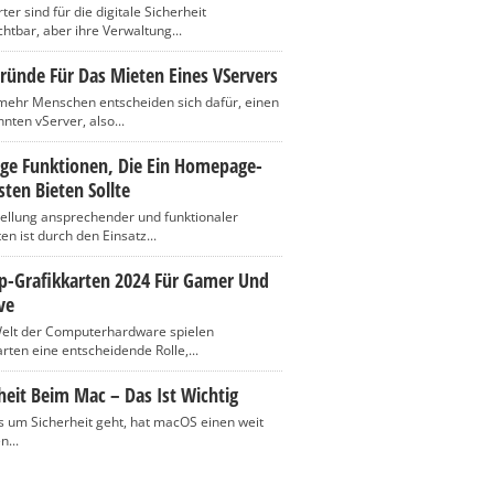
er sind für die digitale Sicherheit
htbar, aber ihre Verwaltung...
ründe Für Das Mieten Eines VServers
ehr Menschen entscheiden sich dafür, einen
nten vServer, also...
ige Funktionen, Die Ein Homepage-
ten Bieten Sollte
tellung ansprechender und funktionaler
n ist durch den Einsatz...
op-Grafikkarten 2024 Für Gamer Und
ve
Welt der Computerhardware spielen
rten eine entscheidende Rolle,...
heit Beim Mac – Das Ist Wichtig
 um Sicherheit geht, hat macOS einen weit
n...