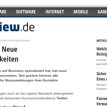
ARE
SOFTWARE
INTERNET
MOBILE
GAM
AKTUEL
teraktionsmöglichkeiten
: Neue
Welch
Richti
keiten
In eine
persönl
 auf Business spezialisiert hat, hat neue
Sicher
 genommen. Seit gestern können alle
Eines 
 die Statusmeldungen ihrer Kontakte
Schutz 
Antivir
gen auch an das eigene Netzwerk weitergeleitet
Passwö
eits bekannten Kurznachrichtendienst
Twitter
.
Verwa