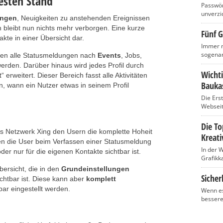
esten Stand
Passwört
unverzic
ungen
, Neuigkeiten zu anstehenden Ereignissen
 bleibt nun nichts mehr verborgen. Eine kurze
Fünf G
akte in einer Übersicht dar.
Immer m
sogenan
nnen alle Statusmeldungen nach
Events
, Jobs,
rden. Darüber hinaus wird jedes Profil durch
Wicht
t
“ erweitert. Dieser Bereich fasst alle Aktivitäten
Baukas
 wann ein Nutzer etwas in seinem Profil
Die Ers
Webseite
Die T
s Netzwerk Xing den Usern die komplette Hoheit
Kreati
en die User beim Verfassen einer Statusmeldung
In der 
oder nur für die eigenen Kontakte sichtbar ist.
Grafikka
übersicht, die in den
Grundeinstellungen
Sicher
ichtbar ist. Diese kann aber
komplett
tbar eingestellt werden.
Wenn es
bessere