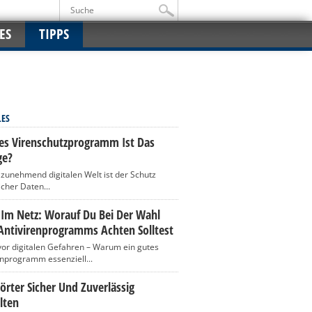
ES
TIPPS
LES
es Virenschutzprogramm Ist Das
ge?
r zunehmend digitalen Welt ist der Schutz
icher Daten...
 Im Netz: Worauf Du Bei Der Wahl
Antivirenprogramms Achten Solltest
vor digitalen Gefahren – Warum ein gutes
enprogramm essenziell...
rter Sicher Und Zuverlässig
lten