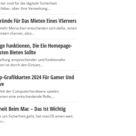
er sind für die digitale Sicherheit
htbar, aber ihre Verwaltung...
ründe Für Das Mieten Eines VServers
ehr Menschen entscheiden sich dafür, einen
nten vServer, also...
ige Funktionen, Die Ein Homepage-
ten Bieten Sollte
tellung ansprechender und funktionaler
n ist durch den Einsatz...
op-Grafikkarten 2024 Für Gamer Und
ve
Welt der Computerhardware spielen
rten eine entscheidende Rolle,...
heit Beim Mac – Das Ist Wichtig
 um Sicherheit geht, hat macOS einen weit
n...