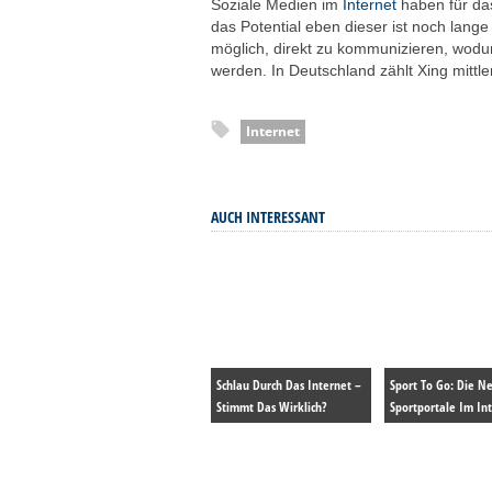
Soziale Medien im
Internet
haben für da
das Potential eben dieser ist noch lange
möglich, direkt zu kommunizieren, wod
werden. In Deutschland zählt Xing mittl
Internet
AUCH INTERESSANT
Schlau Durch Das Internet –
Sport To Go: Die N
Stimmt Das Wirklich?
Sportportale Im In