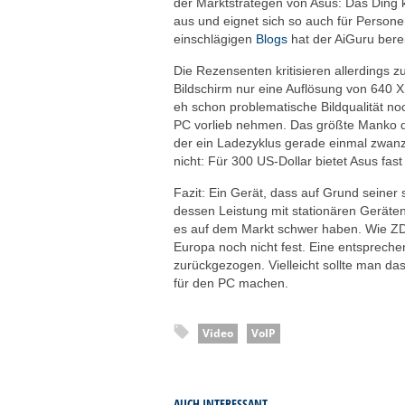
der Marktstrategen von Asus: Das Ding
aus und eignet sich so auch für Person
einschlägigen
Blogs
hat der AiGuru bere
Die Rezensenten kritisieren allerdings 
Bildschirm nur eine Auflösung von 640 X 
eh schon problematische Bildqualität no
PC vorlieb nehmen. Das größte Manko de
der ein Ladezyklus gerade einmal zwanzi
nicht: Für 300 US-Dollar bietet Asus fas
Fazit: Ein Gerät, dass auf Grund seiner 
dessen Leistung mit stationären Geräten
es auf dem Markt schwer haben. Wie ZDn
Europa noch nicht fest. Eine entsprech
zurückgezogen. Vielleicht sollte man das
für den PC machen.
Video
VoIP
AUCH INTERESSANT