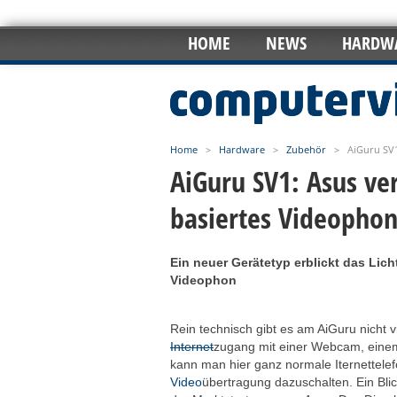
HOME
NEWS
HARDW
Home
>
Hardware
>
Zubehör
>
AiGuru SV1
AiGuru SV1: Asus ver
basiertes Videopho
Ein neuer Gerätetyp erblickt das Lich
Videophon
Rein technisch gibt es am AiGuru nicht 
Internet
zugang mit einer Webcam, eine
kann man hier ganz normale Iternettele
Video
übertragung dazuschalten. Ein Blic