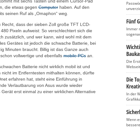
 kommt mit sechs Tasten und einem Cursor-Pad
Passwört
en, die etwas gegen
Computer
haben. Auf den
unverzic
its seinen Ruf als „Omaphon“ weg.
Fünf G
zu Recht, dass der sieben Zoll große TFT LCD-
Immer m
480 Pixeln aufweist: So verschlechtert sich die
sogenan
ch zusätzlich, und wer kann, wird wohl mit dem
s Gerätes ist jedoch die schwache Batterie, bei
Wicht
g Minuten braucht. Billig ist das Ganze auch
Baukas
t schon vollwertige und ebenfalls
mobile PCs
an.
Die Ers
schwachen Batterie nicht wirklich mobil ist und
Webseite
 nicht im Entferntesten mithalten können, dürfte
Die T
et erfahren hat, steht eine Einführung in
Kreati
ende Verlautbarung von Asus wurde wieder
 Gerät erst einmal zu einer wirklichen Alternative
In der 
Grafikka
Sicher
Wenn es
bessere