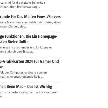
er sind für die digitale Sicherheit
htbar, aber ihre Verwaltung...
ründe Für Das Mieten Eines VServers
ehr Menschen entscheiden sich dafür, einen
nten vServer, also...
ige Funktionen, Die Ein Homepage-
ten Bieten Sollte
tellung ansprechender und funktionaler
n ist durch den Einsatz...
op-Grafikkarten 2024 Für Gamer Und
ve
Welt der Computerhardware spielen
rten eine entscheidende Rolle,...
heit Beim Mac – Das Ist Wichtig
 um Sicherheit geht, hat macOS einen weit
n...