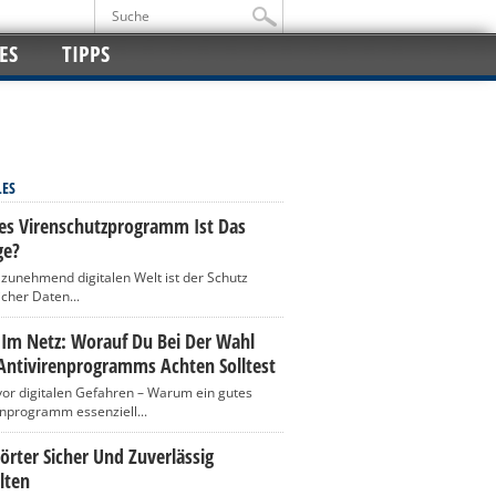
ES
TIPPS
LES
es Virenschutzprogramm Ist Das
ge?
r zunehmend digitalen Welt ist der Schutz
icher Daten...
 Im Netz: Worauf Du Bei Der Wahl
Antivirenprogramms Achten Solltest
vor digitalen Gefahren – Warum ein gutes
enprogramm essenziell...
rter Sicher Und Zuverlässig
lten