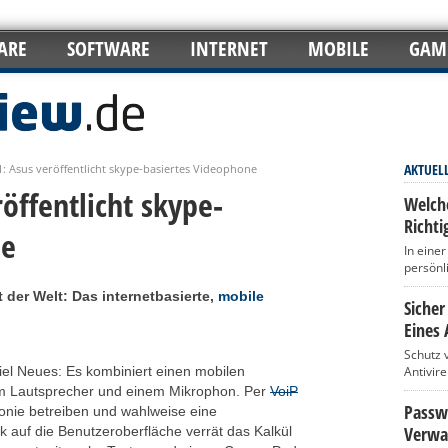
ARE
SOFTWARE
INTERNET
MOBILE
GAM
AKTUEL
: Asus veröffentlicht skype-basiertes Videophone
öffentlicht skype-
Welch
Richti
ne
In eine
persönl
t der Welt: Das internetbasierte,
mobile
Sicher
Eines 
Schutz 
viel Neues: Es kombiniert einen mobilen
Antivir
m Lautsprecher und einem Mikrophon. Per
VoiP
Passwö
fonie betreiben und wahlweise eine
Verwa
k auf die Benutzeroberfläche verrät das Kalkül