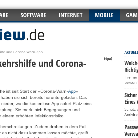
ARE
SOFTWARE
INTERNET
MOBILE
GAM
AKTUEL
hilfe und Corona-Warn-App
(dpa)
kehrshilfe und Corona-
Welch
Richti
In eine
persönl
e ist seit Start der «Corona-Warn-
App
»
Sicher
haben sie sich bereits heruntergeladen. Das
Eines 
nieder, wo die kostenlose App sofort Platz eins
Schutz 
ämpfung: Sie merkt sich Begegnungen und
Antivir
 einem erhöhten Infektionsrisiko.
Passwö
berschreitungen. Zudem drohen in dem Fall
Verwa
 es nicht dazu kommen lassen möchte, greift