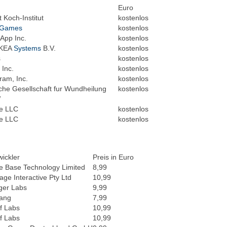
Euro
 Koch-Institut
kostenlos
Games
kostenlos
App Inc.
kostenlos
 IKEA
Systems
B.V.
kostenlos
s
kostenlos
 Inc.
kostenlos
ram, Inc.
kostenlos
che Gesellschaft fur Wundheilung
kostenlos
W
e LLC
kostenlos
e LLC
kostenlos
wickler
Preis in Euro
e Base Technology Limited
8,99
age Interactive Pty Ltd
10,99
ger Labs
9,99
ang
7,99
if Labs
10,99
if Labs
10,99