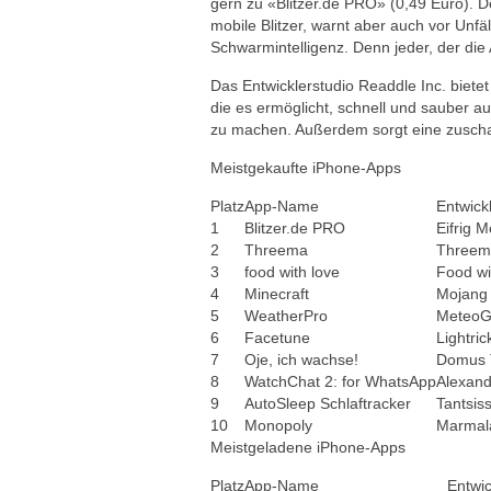
gern zu «Blitzer.de PRO» (0,49 Euro). De
mobile Blitzer, warnt aber auch vor Unfä
Schwarmintelligenz. Denn jeder, der die
Das Entwicklerstudio Readdle Inc. biete
die es ermöglicht, schnell und sauber 
zu machen. Außerdem sorgt eine zuschal
Meistgekaufte iPhone-Apps
Platz
App-Name
Entwick
1
Blitzer.de PRO
Eifrig M
2
Threema
Three
3
food with love
Food wi
4
Minecraft
Mojang
5
WeatherPro
MeteoG
6
Facetune
Lightric
7
Oje, ich wachse!
Domus 
8
WatchChat 2: for WhatsApp
Alexan
9
AutoSleep Schlaftracker
Tantsis
10
Monopoly
Marmal
Meistgeladene iPhone-Apps
Platz
App-Name
Entwic