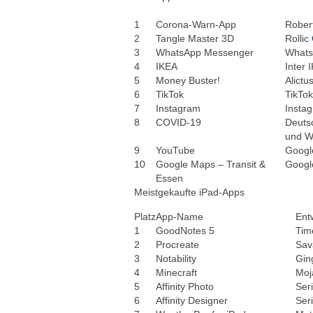
1
Corona-Warn-App
Robert
2
Tangle Master 3D
Rollic
3
WhatsApp Messenger
Whats
4
IKEA
Inter
5
Money Buster!
Alictu
6
TikTok
TikTok
7
Instagram
Instag
8
COVID-19
Deuts
und 
9
YouTube
Googl
10
Google Maps – Transit &
Googl
Essen
Meistgekaufte iPad-Apps
Platz
App-Name
Ent
1
GoodNotes 5
Tim
2
Procreate
Sav
3
Notability
Gin
4
Minecraft
Moj
5
Affinity Photo
Ser
6
Affinity Designer
Ser