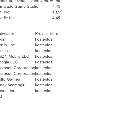
eoGroup Deutschland GmbH
0,99
malade Game Studio
4,49
, Inc.
10,99
ddle Inc.
4,49
twickler
Preis in Euro
oom
kostenlos
tflix, Inc.
kostenlos
ictus
kostenlos
MZN Mobile LLC
kostenlos
oogle LLC
kostenlos
crosoft Corporation
kostenlos
crosoft Corporation
kostenlos
llic Games
kostenlos
urak Acemoglu
kostenlos
nos, Inc.
kostenlos
3