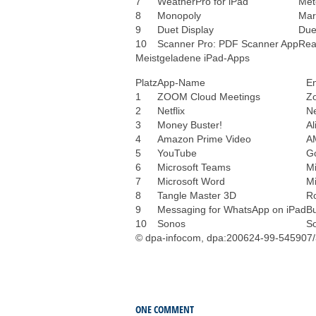
7
WeatherPro for iPad
Met
8
Monopoly
Mar
9
Duet Display
Duet
10
Scanner Pro: PDF Scanner App
Rea
Meistgeladene iPad-Apps
Platz
App-Name
En
1
ZOOM Cloud Meetings
Z
2
Netflix
Ne
3
Money Buster!
Al
4
Amazon Prime Video
A
5
YouTube
G
6
Microsoft Teams
Mi
7
Microsoft Word
Mi
8
Tangle Master 3D
Ro
9
Messaging for WhatsApp on iPad
B
10
Sonos
So
© dpa-infocom, dpa:200624-99-545907/
ONE COMMENT