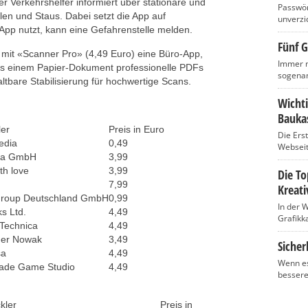
r Verkehrshelfer informiert über stationäre und
Passwört
llen und Staus. Dabei setzt die App auf
unverzic
 App nutzt, kann eine Gefahrenstelle melden.
Fünf G
t mit «Scanner Pro» (4,49 Euro) eine Büro-App,
Immer m
aus einem Papier-Dokument professionelle PDFs
sogenan
tbare Stabilisierung für hochwertige Scans.
Wicht
Baukas
ler
Preis in Euro
Die Ers
edia
0,49
Webseite
ma GmbH
3,99
th love
3,99
Die T
7,99
Kreati
roup Deutschland GmbH
0,99
In der 
ks Ltd.
4,49
Grafikka
Technica
4,49
der Nowak
3,49
Sicher
sa
4,49
Wenn es
ade Game Studio
4,49
bessere
kler
Preis in