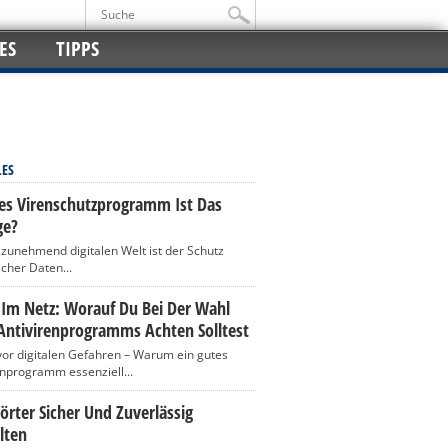
ES
TIPPS
LES
es Virenschutzprogramm Ist Das
ge?
r zunehmend digitalen Welt ist der Schutz
icher Daten...
 Im Netz: Worauf Du Bei Der Wahl
Antivirenprogramms Achten Solltest
vor digitalen Gefahren – Warum ein gutes
enprogramm essenziell...
rter Sicher Und Zuverlässig
lten