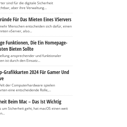
er sind für die digitale Sicherheit
htbar, aber ihre Verwaltung...
ründe Für Das Mieten Eines VServers
ehr Menschen entscheiden sich dafür, einen
nten vServer, also...
ige Funktionen, Die Ein Homepage-
ten Bieten Sollte
tellung ansprechender und funktionaler
n ist durch den Einsatz...
op-Grafikkarten 2024 Für Gamer Und
ve
Welt der Computerhardware spielen
rten eine entscheidende Rolle,...
heit Beim Mac – Das Ist Wichtig
 um Sicherheit geht, hat macOS einen weit
n...