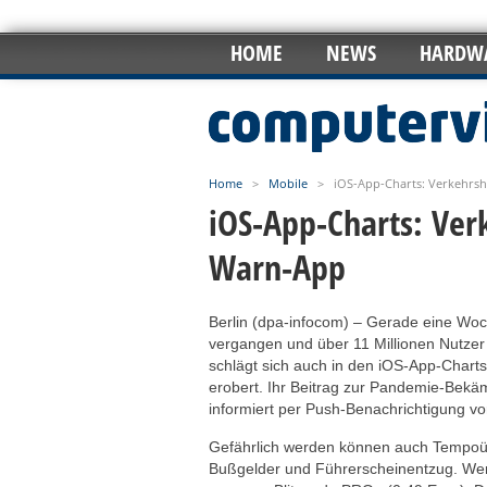
HOME
NEWS
HARDW
Home
>
Mobile
>
iOS-App-Charts: Verkehrs
iOS-App-Charts: Ver
Warn-App
Berlin (dpa-infocom) – Gerade eine Woch
vergangen und über 11 Millionen Nutzer 
schlägt sich auch in den iOS-App-Charts 
erobert. Ihr Beitrag zur Pandemie-Bek
informiert per Push-Benachrichtigung vor
Gefährlich werden können auch Tempoü
Bußgelder und Führerscheinentzug. Wer