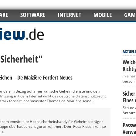
ARE
SOFTWARE
INTERNET
MOBILE
GAM
AKTUEL
-Sicherheit"
Welch
Richti
In eine
ichen – De Maizière Fordert Neues
persönl
ndale in Bezug auf amerikanische Geheimdienste und den
Sicher
 Umgang mit dem Internet wirkt das deutsche Datenschutzrecht
Eines 
stark forciert Innenminister Thomas de Maizière seine...
Schutz 
Antivir
ekom entwickelte Hochsicherheitshandy für Geheimnisträger
Passwö
elgruppe überhaupt nicht gut ankommen. Dem Rosa Riesen könnte
Verwa
en.