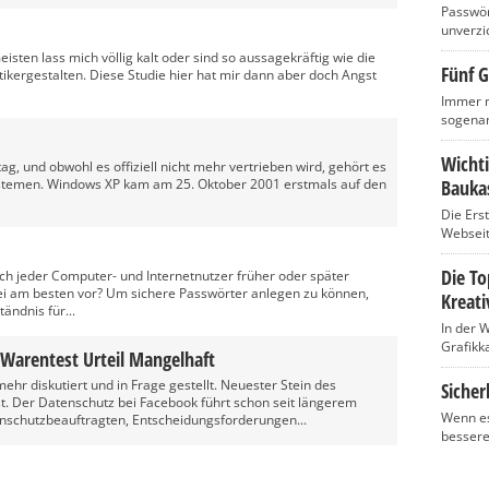
Passwört
unverzic
isten lass mich völlig kalt oder sind so aussagekräftig wie die
Fünf G
ikergestalten. Diese Studie hier hat mir dann aber doch Angst
Immer m
sogenan
Wicht
g, und obwohl es offiziell nicht mehr vertrieben wird, gehört es
stemen. Windows XP kam am 25. Oktober 2001 erstmals auf den
Baukas
Die Ers
Webseite
Die T
ch jeder Computer- und Internetnutzer früher oder später
i am besten vor? Um sichere Passwörter anlegen zu können,
Kreati
ändnis für...
In der 
Grafikka
 Warentest Urteil Mangelhaft
hr diskutiert und in Frage gestellt. Neuester Stein des
Sicher
est. Der Datenschutz bei Facebook führt schon seit längerem
Wenn es
schutzbeauftragten, Entscheidungsforderungen...
bessere