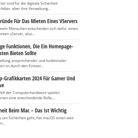
er sind für die digitale Sicherheit
htbar, aber ihre Verwaltung...
ründe Für Das Mieten Eines VServers
ehr Menschen entscheiden sich dafür, einen
nten vServer, also...
ige Funktionen, Die Ein Homepage-
ten Bieten Sollte
tellung ansprechender und funktionaler
n ist durch den Einsatz...
op-Grafikkarten 2024 Für Gamer Und
ve
Welt der Computerhardware spielen
rten eine entscheidende Rolle,...
heit Beim Mac – Das Ist Wichtig
 um Sicherheit geht, hat macOS einen weit
n...