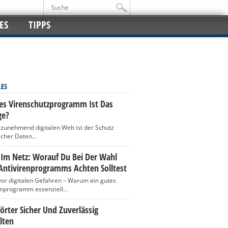
ES
TIPPS
LES
es Virenschutzprogramm Ist Das
ge?
r zunehmend digitalen Welt ist der Schutz
icher Daten...
 Im Netz: Worauf Du Bei Der Wahl
Antivirenprogramms Achten Solltest
vor digitalen Gefahren – Warum ein gutes
enprogramm essenziell...
rter Sicher Und Zuverlässig
lten