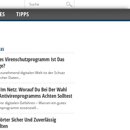
ES
TIPPS
LES
es Virenschutzprogramm Ist Das
ge?
r zunehmend digitalen Welt ist der Schutz
icher Daten...
 Im Netz: Worauf Du Bei Der Wahl
Antivirenprogramms Achten Solltest
vor digitalen Gefahren – Warum ein gutes
enprogramm essenziell...
rter Sicher Und Zuverlässig
lten