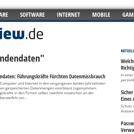
ARE
SOFTWARE
INTERNET
MOBILE
GAM
AKTUEL
undendaten"
Welch
Richti
In eine
daten: Führungskräfte Fürchten Datenmissbrauch
persönl
Computer und Internet in den vergangenen beiden Jahrzehnten
men gespeicherten Datenmengen exorbitant zugenommen.
Sicher
kräfte in den Firmen selber zweifeln inzwischen an der
ezweifeln vor...
Eines 
Schutz 
Antivir
Passwö
Verwa