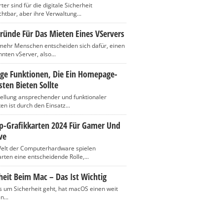
er sind für die digitale Sicherheit
htbar, aber ihre Verwaltung...
ründe Für Das Mieten Eines VServers
ehr Menschen entscheiden sich dafür, einen
nten vServer, also...
ige Funktionen, Die Ein Homepage-
ten Bieten Sollte
tellung ansprechender und funktionaler
n ist durch den Einsatz...
op-Grafikkarten 2024 Für Gamer Und
ve
Welt der Computerhardware spielen
rten eine entscheidende Rolle,...
heit Beim Mac – Das Ist Wichtig
 um Sicherheit geht, hat macOS einen weit
n...