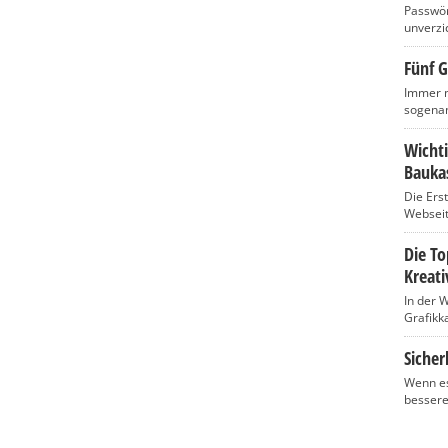
Passwört
unverzic
Fünf G
Immer m
sogenan
Wicht
Baukas
Die Ers
Webseite
Die T
Kreati
In der 
Grafikka
Sicher
Wenn es
bessere