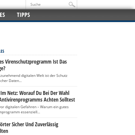
ES
TIPPS
LES
es Virenschutzprogramm Ist Das
ge?
r zunehmend digitalen Welt ist der Schutz
icher Daten...
 Im Netz: Worauf Du Bei Der Wahl
Antivirenprogramms Achten Solltest
vor digitalen Gefahren – Warum ein gutes
enprogramm essenziell...
rter Sicher Und Zuverlässig
lten