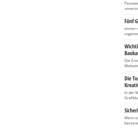
Passwört
unverzic
Fünf G
Immer m
sogenan
Wicht
Baukas
Die Ers
Webseite
Die T
Kreati
In der 
Grafikka
Sicher
Wenn es
bessere