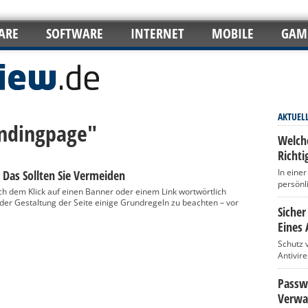
ARE
SOFTWARE
INTERNET
MOBILE
GAM
AKTUEL
andingpage"
Welch
Richti
In eine
 Das Sollten Sie Vermeiden
persönl
ch dem Klick auf einen Banner oder einem Link wortwörtlich
i der Gestaltung der Seite einige Grundregeln zu beachten – vor
Sicher
Eines 
Schutz 
Antivir
Passwö
Verwa