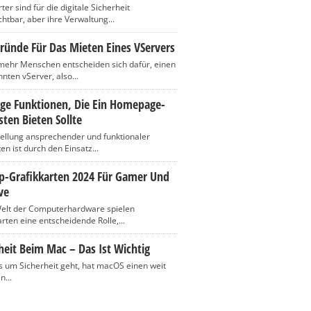
er sind für die digitale Sicherheit
htbar, aber ihre Verwaltung...
ründe Für Das Mieten Eines VServers
ehr Menschen entscheiden sich dafür, einen
nten vServer, also...
ige Funktionen, Die Ein Homepage-
ten Bieten Sollte
tellung ansprechender und funktionaler
n ist durch den Einsatz...
op-Grafikkarten 2024 Für Gamer Und
ve
Welt der Computerhardware spielen
rten eine entscheidende Rolle,...
heit Beim Mac – Das Ist Wichtig
 um Sicherheit geht, hat macOS einen weit
n...