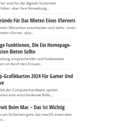
er sind für die digitale Sicherheit
htbar, aber ihre Verwaltung...
ründe Für Das Mieten Eines VServers
ehr Menschen entscheiden sich dafür, einen
nten vServer, also...
ige Funktionen, Die Ein Homepage-
ten Bieten Sollte
tellung ansprechender und funktionaler
n ist durch den Einsatz...
op-Grafikkarten 2024 Für Gamer Und
ve
Welt der Computerhardware spielen
rten eine entscheidende Rolle,...
heit Beim Mac – Das Ist Wichtig
 um Sicherheit geht, hat macOS einen weit
n...