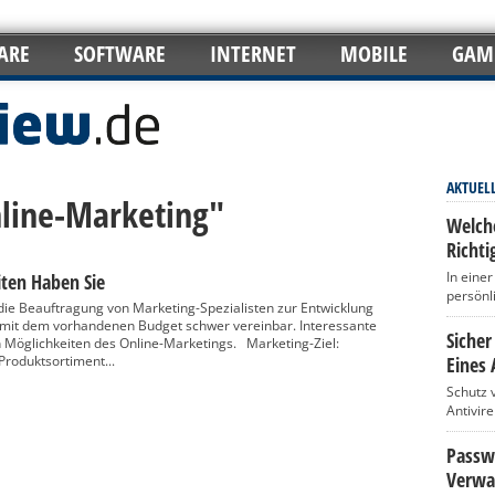
ARE
SOFTWARE
INTERNET
MOBILE
GAM
AKTUEL
nline-Marketing"
Welch
Richti
In eine
iten Haben Sie
persönl
die Beauftragung von Marketing-Spezialisten zur Entwicklung
mit dem vorhandenen Budget schwer vereinbar. Interessante
Sicher
n Möglichkeiten des Online-Marketings. Marketing-Ziel:
roduktsortiment...
Eines 
Schutz 
Antivir
Passwö
Verwa