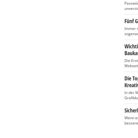
Passwört
unverzic
Fünf G
Immer m
sogenan
Wicht
Baukas
Die Ers
Webseite
Die T
Kreati
In der 
Grafikka
Sicher
Wenn es
bessere