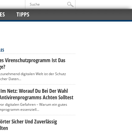
ES
TIPPS
LES
es Virenschutzprogramm Ist Das
ge?
r zunehmend digitalen Welt ist der Schutz
icher Daten...
 Im Netz: Worauf Du Bei Der Wahl
Antivirenprogramms Achten Solltest
vor digitalen Gefahren – Warum ein gutes
enprogramm essenziell...
rter Sicher Und Zuverlässig
lten