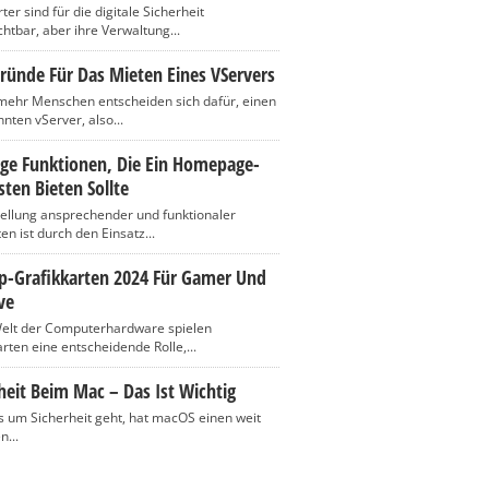
er sind für die digitale Sicherheit
htbar, aber ihre Verwaltung...
ründe Für Das Mieten Eines VServers
ehr Menschen entscheiden sich dafür, einen
nten vServer, also...
ige Funktionen, Die Ein Homepage-
ten Bieten Sollte
tellung ansprechender und funktionaler
n ist durch den Einsatz...
op-Grafikkarten 2024 Für Gamer Und
ve
Welt der Computerhardware spielen
rten eine entscheidende Rolle,...
heit Beim Mac – Das Ist Wichtig
 um Sicherheit geht, hat macOS einen weit
n...