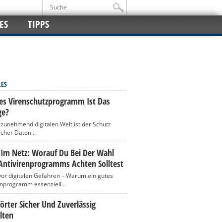
ES
TIPPS
LES
es Virenschutzprogramm Ist Das
ge?
r zunehmend digitalen Welt ist der Schutz
icher Daten...
 Im Netz: Worauf Du Bei Der Wahl
Antivirenprogramms Achten Solltest
vor digitalen Gefahren – Warum ein gutes
enprogramm essenziell...
rter Sicher Und Zuverlässig
lten