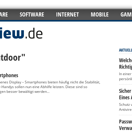
ARE
SOFTWARE
INTERNET
MOBILE
GAM
AKTUEL
utdoor"
Welch
Richti
In eine
artphones
persönl
nes Display – Smartphones bieten häufig nicht die Stabilität,
Handys sollen nun eine Abhilfe leisten. Diese sind so
Sicher
ngen besser bewältigt werden...
Eines 
Schutz 
Antivir
Passwö
Verwa