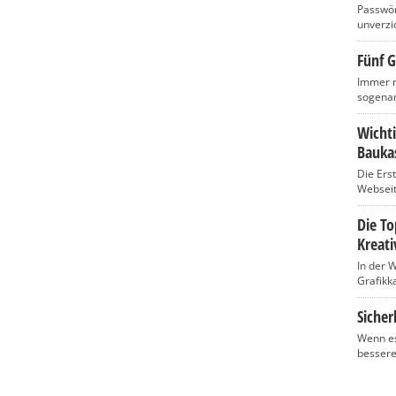
Passwört
unverzic
Fünf G
Immer m
sogenan
Wicht
Baukas
Die Ers
Webseite
Die T
Kreati
In der 
Grafikka
Sicher
Wenn es
bessere