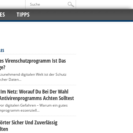
ES
TIPPS
LES
es Virenschutzprogramm Ist Das
ge?
r zunehmend digitalen Welt ist der Schutz
icher Daten...
 Im Netz: Worauf Du Bei Der Wahl
Antivirenprogramms Achten Solltest
vor digitalen Gefahren – Warum ein gutes
enprogramm essenziell...
rter Sicher Und Zuverlässig
lten