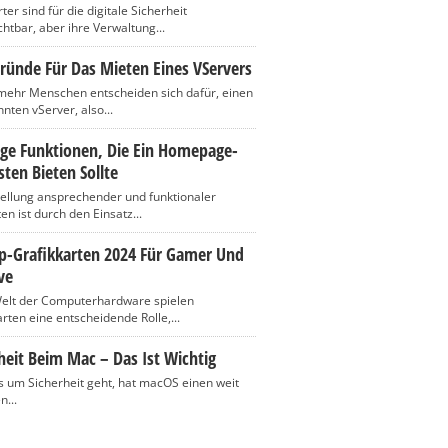
er sind für die digitale Sicherheit
htbar, aber ihre Verwaltung...
ründe Für Das Mieten Eines VServers
ehr Menschen entscheiden sich dafür, einen
nten vServer, also...
ige Funktionen, Die Ein Homepage-
ten Bieten Sollte
tellung ansprechender und funktionaler
n ist durch den Einsatz...
op-Grafikkarten 2024 Für Gamer Und
ve
Welt der Computerhardware spielen
rten eine entscheidende Rolle,...
heit Beim Mac – Das Ist Wichtig
 um Sicherheit geht, hat macOS einen weit
n...