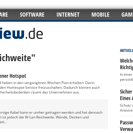
ARE
SOFTWARE
INTERNET
MOBILE
GAM
AKTUEL
eichweite"
Welch
Richti
In eine
ener Hotspot
persönl
nd haben in den vergangenen Wochen Post erhalten: Darin
den Homespot-Service freizuschalten. Dadurch können auch
Sicher
cherheitsbedenken räumt das Unternehmen aus.
Eines 
Schutz 
Antivir
nervige Kabel kann er umher getragen werden und hat dennoch
it ist jedoch die W-Lan Reichweite. Wände, Decken und
Passwö
it...
Verwa