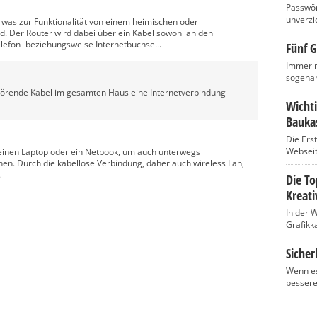
Passwört
unverzic
l, was zur Funktionalität von einem heimischen oder
d. Der Router wird dabei über ein Kabel sowohl an den
elefon- beziehungsweise Internetbuchse...
Fünf G
Immer m
sogenan
 störende Kabel im gesamten Haus eine Internetverbindung
Wicht
Baukas
Die Ers
Webseite
r einen Laptop oder ein Netbook, um auch unterwegs
nen. Durch die kabellose Verbindung, daher auch wireless Lan,
.
Die T
Kreati
In der 
Grafikka
Sicher
Wenn es
bessere