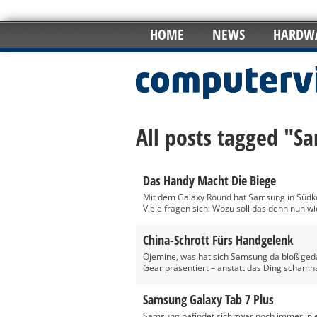
HOME
NEWS
HARDW
All posts tagged "S
Das Handy Macht Die Biege
Mit dem Galaxy Round hat Samsung in Südko
Viele fragen sich: Wozu soll das denn nun wi
China-Schrott Fürs Handgelenk
Ojemine, was hat sich Samsung da bloß geda
Gear präsentiert – anstatt das Ding schamhaf
Samsung Galaxy Tab 7 Plus
Samsung befindet sich zwar noch immer in e