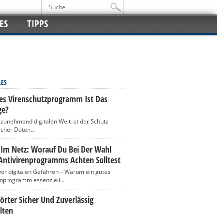
ES
TIPPS
LES
es Virenschutzprogramm Ist Das
ge?
r zunehmend digitalen Welt ist der Schutz
icher Daten...
 Im Netz: Worauf Du Bei Der Wahl
Antivirenprogramms Achten Solltest
vor digitalen Gefahren – Warum ein gutes
enprogramm essenziell...
rter Sicher Und Zuverlässig
lten