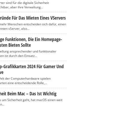
er sind für die digitale Sicherheit
htbar, aber ihre Verwaltung...
ründe Für Das Mieten Eines VServers
ehr Menschen entscheiden sich dafür, einen
nten vServer, also...
ige Funktionen, Die Ein Homepage-
ten Bieten Sollte
tellung ansprechender und funktionaler
n ist durch den Einsatz...
op-Grafikkarten 2024 Für Gamer Und
ve
Welt der Computerhardware spielen
rten eine entscheidende Rolle,...
heit Beim Mac – Das Ist Wichtig
 um Sicherheit geht, hat macOS einen weit
n...