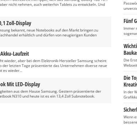
Passwört
ch aber nicht nehmen, auch weiterhin Tablets zu entwickeln. Und
unverzic
Fünf G
1 Zoll-Display
Immer m
amsung bekannt, neue Notebooks auf den Markt bringen zu
sogenan
 Fachhandel erhältlich und dürfen von neugierigen Kunden
Wicht
Baukas
Akku-Laufzeit
Die Ers
t wieder, aber bei dem Elektronik-Hersteller Samsung scheint
Webseite
lb der letzten Tage präsentierte das Unternehmen diverse neue
 es wieder...
Die T
ok Mit LED-Display
Kreati
uigkeiten aus dem Hause Samsung. Gestern präsentierte der
In der 
etbook N310 und heute ist es ein 13,4 Zoll Subnotebook.
Grafikka
Sicher
Wenn es
bessere