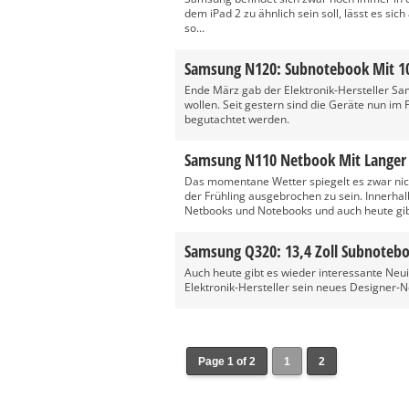
dem iPad 2 zu ähnlich sein soll, lässt es si
so...
Samsung N120: Subnotebook Mit 10,
Ende März gab der Elektronik-Hersteller S
wollen. Seit gestern sind die Geräte nun im
begutachtet werden.
Samsung N110 Netbook Mit Langer 
Das momentane Wetter spiegelt es zwar nich
der Frühling ausgebrochen zu sein. Innerha
Netbooks und Notebooks und auch heute gibt
Samsung Q320: 13,4 Zoll Subnotebo
Auch heute gibt es wieder interessante Ne
Elektronik-Hersteller sein neues Designer-N
Page 1 of 2
1
2