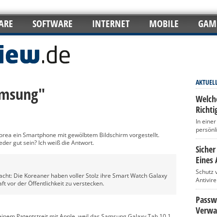
ARE
SOFTWARE
INTERNET
MOBILE
GAM
AKTUEL
amsung"
Welch
Richti
In eine
persönl
rea ein Smartphone mit gewölbtem Bildschirm vorgestellt.
eder gut sein? Ich weiß die Antwort.
Sicher
Eines 
Schutz 
cht: Die Koreaner haben voller Stolz ihre Smart Watch Galaxy
Antivir
t vor der Öffentlichkeit zu verstecken.
Passwö
Verwa
inem Patentstreit mit Apple, weil das Samsung Galaxy Tab 10.1