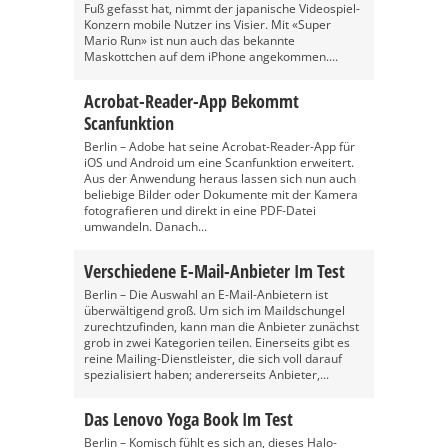
Fuß gefasst hat, nimmt der japanische Videospiel-
Konzern mobile Nutzer ins Visier. Mit «Super
Mario Run» ist nun auch das bekannte
Maskottchen auf dem iPhone angekommen....
Acrobat-Reader-App Bekommt
Scanfunktion
Berlin – Adobe hat seine Acrobat-Reader-App für
iOS und Android um eine Scanfunktion erweitert.
Aus der Anwendung heraus lassen sich nun auch
beliebige Bilder oder Dokumente mit der Kamera
fotografieren und direkt in eine PDF-Datei
umwandeln. Danach...
Verschiedene E-Mail-Anbieter Im Test
Berlin – Die Auswahl an E-Mail-Anbietern ist
überwältigend groß. Um sich im Maildschungel
zurechtzufinden, kann man die Anbieter zunächst
grob in zwei Kategorien teilen. Einerseits gibt es
reine Mailing-Dienstleister, die sich voll darauf
spezialisiert haben; andererseits Anbieter,...
Das Lenovo Yoga Book Im Test
Berlin – Komisch fühlt es sich an, dieses Halo-