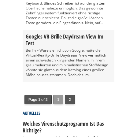
Keyboard. Blindes Schreiben ist auf der glatten
Oberfläche nahezu unmöglich. Das gewohnte
Zehnfingersystem funktioniert ohne richtige
Tasten nur schlecht. Da ist die große Löschen-
Taste geradezu ein Eingeständnis. Nein, auf...
Googles VR-Brille Daydream View Im
Test
Berlin – Wäre sie nicht von Google, hätte die
Virtual-Reality-Brille Daydream View vermutlich
einen schwedisch klingenden Namen. In ihrem
grau melierten und minimalistischen Stoffdesign
könnte sie glatt aus dem Katalog eines großen
Möbelhauses stammen. Doch das im...
Page 1 of 2
1
2
AKTUELLES
Welches Virenschutzprogramm Ist Das
Richtige?